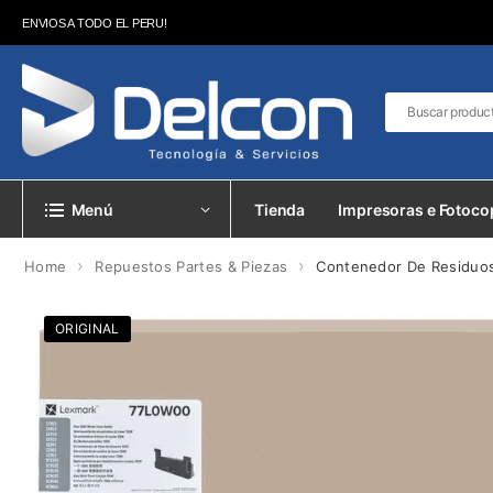
ENVIOS A TODO EL PERU!
Menú
Tienda
Impresoras e Fotoco
›
›
Home
Repuestos Partes & Piezas
Contenedor De Residuos
ORIGINAL