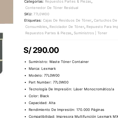
Categorías:
Repuestos Partes & Piezas
,
Contenedor De Tóner Residual
SKU:
77L0W00
Etiquetas:
Cajas De Residuos De Tóner
,
Cartuchos De
Consumibles
,
Reciclador De Tóner
,
Repuesto Para Im
Repuestos Partes & Piezas
,
Suministros | Toner
S/
290.00
Suministro:
Waste Tóner Container
Marca:
Lexmark
Modelo:
77L0W00
Part Number:
77L0W00
Tecnología De Impresión: Láser Monocromático/a
Color: Black
Capacidad: Alta
Rendimiento De Impresión: 170.000 Páginas
Compatibilidad: Impresora Multifunción Lexmark 