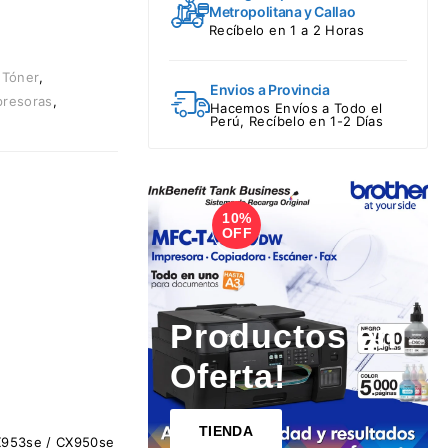
Metropolitana y Callao
Recíbelo en 1 a 2 Horas
 Tóner
,
Envios a Provincia
presoras
,
Hacemos Envíos a Todo el
Perú, Recíbelo en 1-2 Días
10%
1
OFF
Productos en
Oferta!
TIENDA
MX953se / CX950se