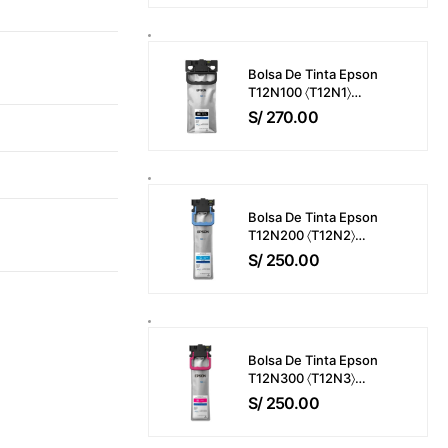
M421 / M425 / M476 /
M521 / M525 / M570
Bisagra Del ADF
Bolsa De Tinta Epson
T12N100 〈T12N1〉
WorkForce Pro EM-
S/
270.00
C800 / EP-C800 Color
Negro (143ml) 10,000
Páginas
Bolsa De Tinta Epson
T12N200 〈T12N2〉
WorkForce Pro EM-
S/
250.00
C800 / EP-C800 Color
Cyan (39ml) 5,000
Páginas
Bolsa De Tinta Epson
T12N300 〈T12N3〉
WorkForce Pro EM-
S/
250.00
C800 / EP-C800 Color
Magenta (39ml) 5,000