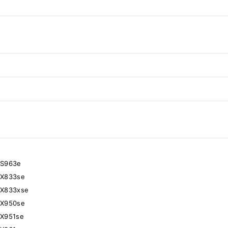
CS963e
CX833se
CX833xse
CX950se
CX951se