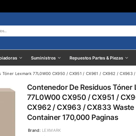
piadoras
Suministros
Repuestos Partes & Piezas
 Tóner Lexmark 77L0W00 CX950 / CX951 / CX961 / CX962 / CX963 /
Contenedor De Residuos Tóner
77L0W00 CX950 / CX951 / CX96
CX962 / CX963 / CX833 Waste
Container 170,000 Paginas
Brand:
LEXMARK