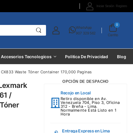
Iniciar Sesión
Registro
0
WhatsApp
907 329 562
Carrito
Accesorios Tecnologicos
Politica De Privacidad
Blog
 CX833 Waste Tóner Container 170,000 Paginas
OPCIÓN DE DESPACHO
 Lexmark
Recojo en Local
1 /
Retiro disponible en Av.
Venezuela 704, Piso 3, Oficina
 Tóner
312 - Breña - Lima.
Normalmente Está Listo en 1
Hora
Entrega Express en Lima