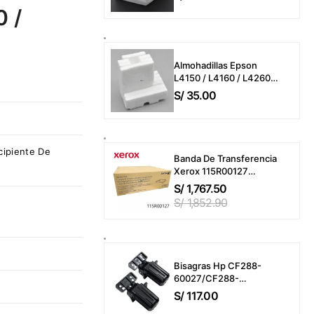
L3250 / L3160 / L3260 /
 /
L5190 / L5290
(Almohadillas o
Esponjas)
Almohadillas Epson
L4150 / L4160 / L4260 /
L6161 / L6191 / L6270 /
S/
35.00
L14150 / ET-M2170 / ET-
M3170 (T04D100)
Esponjas
cipiente De
Banda De Transferencia
Xerox 115R00127
VersaLink C7000 /
S/
1,767.50
C7020 / C7025 / C7030
S/
1,852.90
Transfer Belt 200,000
Páginas
Bisagras Hp CF288-
60027/CF288-
60030/A8P79 Laserjet
S/
117.00
Pro MFP M400 / M401 /