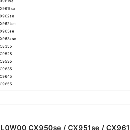
CX961se
CX961tse
CX962se
CX962tse
CX963se
CX963xse
XC8355
XC9525
XC9535
XC9635
XC9645
XC9655
7L0W00 CX950se / CX951se / CX961