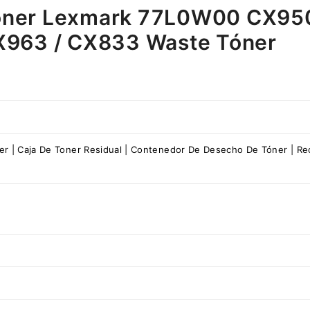
óner Lexmark 77L0W00 CX950
X963 / CX833 Waste Tóner
er | Caja De Toner Residual | Contenedor De Desecho De Tóner | Re