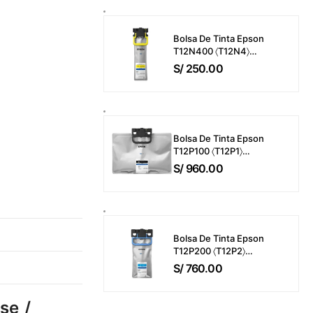
Páginas
Bolsa De Tinta Epson
T12N400 〈T12N4〉
WorkForce Pro EM-
S/
250.00
C800 / EP-C800 Color
Amarillo (39ml) 5,000
Páginas
Bolsa De Tinta Epson
T12P100 〈T12P1〉
WorkForce Pro EM-
S/
960.00
C800 / EP-C800 Color
Negro (716ml) 50,000
Páginas
Bolsa De Tinta Epson
T12P200 〈T12P2〉
WorkForce Pro EM-
S/
760.00
C800 / EP-C800 Color
Cyan (165ml) 20,000
Páginas
se /