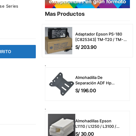
se Series
Mas Productos​
Adaptador Epson PS-180
[C825343] TM-T20 / TM-
T20Iii / TM-T20Iiil / TM-P20
S/
203.90
/ TM-P20-551 / TMU-220 /
RRITO
TMU-220A (24V-2A/2.1A)
Power Adapter CA
Almohadilla De
Separación ADF Hp
B3Q10-40080 Color
S/
196.00
LaserJet Pro MFP
4303dw / 4303fdw /
4303fdn / MFP
M283fdw / M426fdw
ADF Separation Pad
Almohadillas Epson
Only
L1110 / L1250 / L3100 /
L3110 / L3210 / L3150 /
S/
30.00