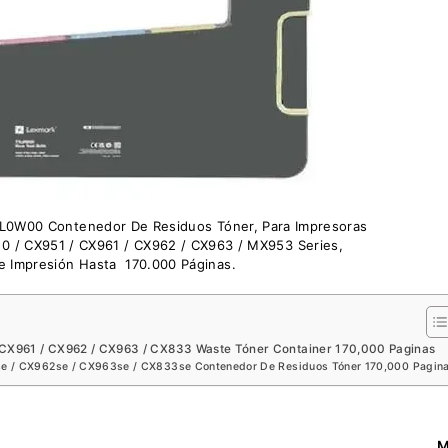
7L0W00 Contenedor De Residuos Tóner, Para Impresoras
0 / CX951 / CX961 / CX962 / CX963 / MX953 Series,
e Impresión Hasta 170.000 Páginas.
CX961 / CX962 / CX963 / CX833 Waste Tóner Container 170,000 Paginas
e / CX962se / CX963se / CX833se Contenedor De Residuos Tóner 170,000 Pagin
M