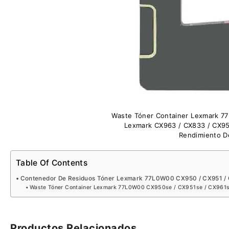
Waste Tóner Container Lexmark 7
Lexmark CX963 / CX833 / CX95
Rendimiento D
Table Of Contents
Contenedor De Residuos Tóner Lexmark 77L0W00 CX950 / CX951 / 
Waste Tóner Container Lexmark 77L0W00 CX950se / CX951se / CX961s
Productos Relacionados…