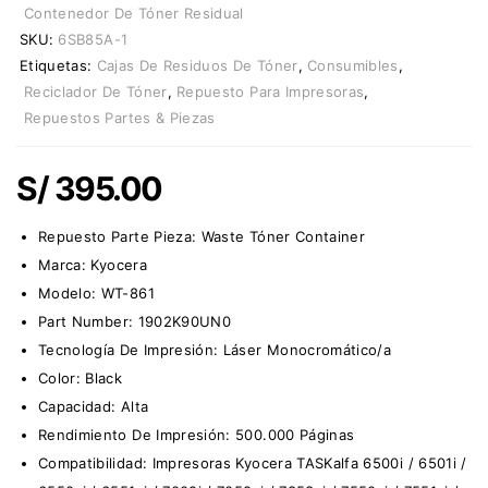
Contenedor De Tóner Residual
SKU:
6SB85A-1
Etiquetas:
Cajas De Residuos De Tóner
,
Consumibles
,
Reciclador De Tóner
,
Repuesto Para Impresoras
,
Repuestos Partes & Piezas
S/
395.00
Repuesto Parte Pieza:
Waste Tóner Container
Marca:
Kyocera
Modelo: WT-861
Part Number: 1902K90UN0
Tecnología De Impresión: Láser Monocromático/a
Color: Black
Capacidad: Alta
Rendimiento De Impresión: 500.000 Páginas
Compatibilidad: Impresoras Kyocera TASKalfa 6500i / 6501i /