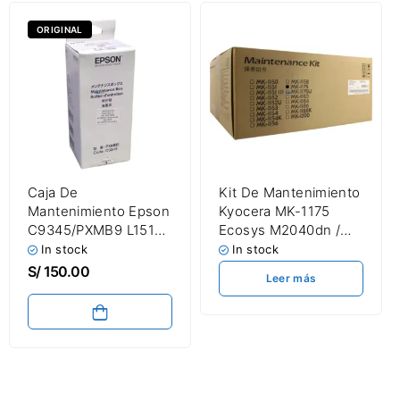
ORIGINAL
Caja De
Kit De Mantenimiento
Mantenimiento Epson
Kyocera MK-1175
C9345/PXMB9 L15150
Ecosys M2040dn /
/ L15160 / L8160 /
M2640idw 300,000
In stock
In stock
L8180 / EC-C7000
Páginas
S/
150.00
Leer más
Original