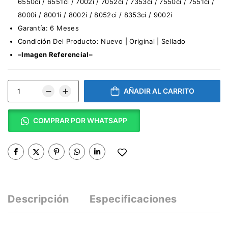
6550ci / 6551ci / 7002i / 7052ci / 7353ci / 7550ci / 7551ci /
8000i / 8001i / 8002i / 8052ci / 8353ci / 9002i
Garantía: 6 Meses
Condición Del Producto: Nuevo | Original | Sellado
–Imagen Referencial–
AÑADIR AL CARRITO
COMPRAR POR WHATSAPP
Descripción
Especificaciones