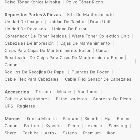
Polvo Tōnər Konica Minolta
Polvo Tōnər Ricoh
Repuestos Partes & Piezas
Kits De Mantenimineto
Unidad De Imagen
Unidad De Tambor | Drum Unit
Unidad De Revelado
Unidad De Fusor
Contenedor De Toner Residual | Waste Toner Collection Unit
Cabezales De Impresión
Cajas De Mantenimiento
Chips Para Cajas De Mantenimiento Epson | Canon
Reseteador De Chips Para Cajas De Mantenimiento Epson |
Canon
Rodillos De Recojida De Papel
Fuentes De Poder
Cable Flex Para Cabezales
Cable Flex Sensor De Cabezales
Accesorios
Teclado
Mouse
Audifonos
Cables y Adaptadores
Estabilizadores
Supresor De Picos
UPS | Regletas
Marcas
Konica Minolta
Pantum
Sidnoh
Hp
Epson
Canon
Brother
Kyocera
Ricoh
Lexmark
Samsung
Sharp
Toshiba
Xerox
Skteco
Premium
Ikon