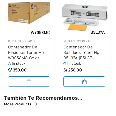
REPUESTOS PARTES & PIEZAS
,
CONTENEDOR DE TÓNER RESIDUAL
REPUESTOS PARTES & PIEZAS
,
CON
Contenedor De
Contenedor De
Residuos Tóner Hp
Residuos Tóner Hp
W9058MC Color
B5L37A (B5L37-
LaserJet Managed
67901) Color LaserJet
In stock
In stock
Flow MFP E87640Z /
Enterprise M552 /
S/
350.00
S/
250.00
E87640DN / E87650Z
M553 / M554 / M555
/ E87650DN /
/ MFP M577 / M578
E87655Z / E87660Z /
Waste Tóner
E87660DN Waste
Container 54,000
Tóner Container
Páginas
También Te Recomendamos…
71,000 Páginas
More Products