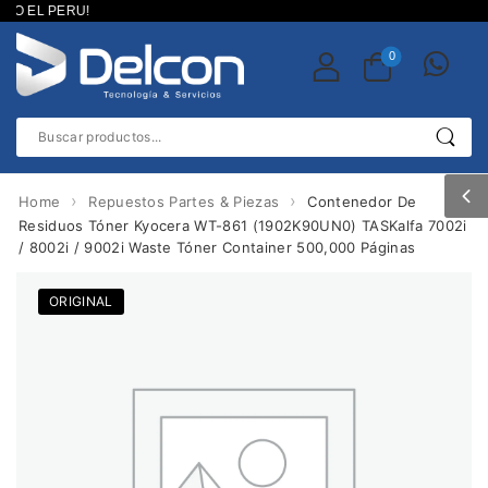
O EL PERU!
0
›
›
Home
Repuestos Partes & Piezas
Contenedor De
Residuos Tóner Kyocera WT-861 (1902K90UN0) TASKalfa 7002i
/ 8002i / 9002i Waste Tóner Container 500,000 Páginas
ORIGINAL