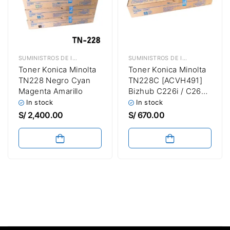
SUMINISTROS DE IMPRESIÓN
,
TÓNER KONICA MINOLTA
SUMINISTROS DE IMPRESIÓN
,
TÓN
Toner Konica Minolta
Toner Konica Minolta
TN228 Negro Cyan
TN228C [ACVH491]
Magenta Amarillo
Bizhub C226i / C266i
/ C286i Cyan
In stock
In stock
S/
2,400.00
S/
670.00