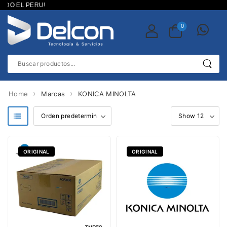
ODO EL PERU!
0
›
›
Home
Marcas
KONICA MINOLTA
g Cleanin
ORIGINAL
ORIGINAL