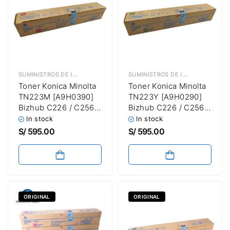
SUMINISTROS DE IMPRESIÓN
,
TÓNER KONICA MINOLTA
SUMINISTROS DE IMPRESIÓN
,
TÓN
Toner Konica Minolta
Toner Konica Minolta
TN223M [A9H0390]
TN223Y [A9H0290]
Bizhub C226 / C256 /
Bizhub C226 / C256 /
C266 Magenta
C266 Amarillo
In stock
In stock
S/
595.00
S/
595.00
ORIGINAL
ORIGINAL