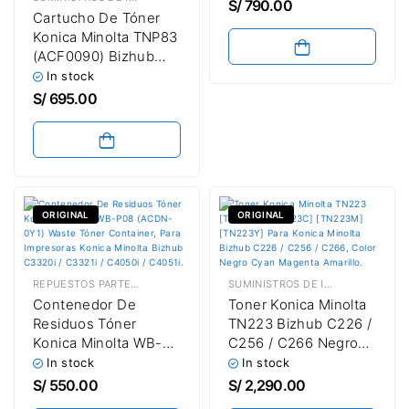
4751i (220V) Black
S/
790.00
Cartucho De Tóner
20,000 Páginas
Konica Minolta TNP83
(ACF0090) Bizhub
4000i / 4020i (220V)
In stock
Black 12,000 Páginas
S/
695.00
ORIGINAL
ORIGINAL
REPUESTOS PARTES & PIEZAS
,
CONTENEDOR DE TÓNER RESIDUAL
SUMINISTROS DE IMPRESIÓN
,
TÓN
Contenedor De
Toner Konica Minolta
Residuos Tóner
TN223 Bizhub C226 /
Konica Minolta WB-
C256 / C266 Negro
P08 (ACDN-0Y1)
Cyan Magenta
In stock
In stock
Bizhub C3320i /
Amarillo
S/
550.00
S/
2,290.00
C3321i / C3350i /