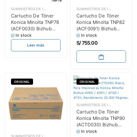
SUMINISTROS DE IMPRESIÓN
,
TÓNER KONICA MINOLTA
SUMINISTROS DE IMPRESIÓN
,
TÓN
Cartucho De Tóner
Cartucho De Tóner
Konica Minolta TNP78
Konica Minolta TNP82
(ACF0030) Bizhub
(ACF0091) Bizhub
4020i / 5020i Black
5000i / 5020i (220V)
In stock
In stock
12,000 Páginas
Black 20,000 Páginas
S/
755.00
Leer más
ORIGINAL
ORIGINAL
SUMINISTROS DE IMPRESIÓN
,
TÓN
Cartucho De Tóner
Konica Minolta TNP90
(ACTD030) Bizhub
4050i / 4051i / 4750i /
In stock
SUMINISTROS DE IMPRESIÓN
,
TÓNER KONICA MINOLTA