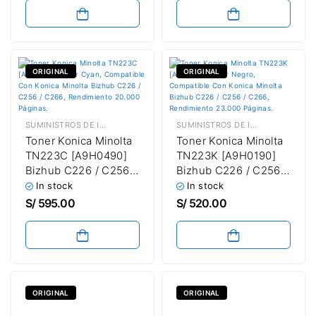
C3351i / C4050i /
C4051i Waste Tóner
Container 26.800
Páginas
ORIGINAL
ORIGINAL
SUMINISTROS DE IMPRESIÓN
,
TÓNER KONICA MINOLTA
SUMINISTROS DE IMPRESIÓN
,
TÓN
Toner Konica Minolta
Toner Konica Minolta
TN223C [A9H0490]
TN223K [A9H0190]
Bizhub C226 / C256 /
Bizhub C226 / C256 /
C266 Cyan
C266 Negro
In stock
In stock
S/
595.00
S/
520.00
ORIGINAL
ORIGINAL