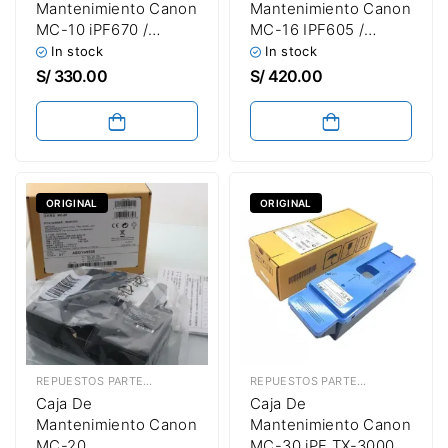
Mantenimiento Canon
Mantenimiento Canon
MC-10 iPF670 /
MC-16 IPF605 /
iPF760 / iPF770 /
IPF6000S / IPF6300 /
In stock
In stock
iPF780 Genérico
IPF6350 / IPF6400S
S/
330.00
S/
420.00
Original
ORIGINAL
ORIGINAL
REPUESTOS PARTES & PIEZAS
,
CAJAS DE MANTENIMIENTO
REPUESTOS PARTES & PIEZAS
,
CAJ
Caja De
Caja De
Mantenimiento Canon
Mantenimiento Canon
MC-20
MC-30 iPF TX-3000 /