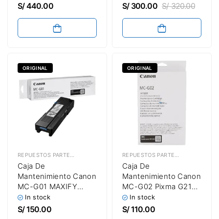
200 / TM-205 / TM-
20 / TC-21 / TC-5200
S/
440.00
S/
300.00
S/
320.00
300 / TM-305 Original
Original
ORIGINAL
ORIGINAL
REPUESTOS PARTES & PIEZAS
,
CAJAS DE MANTENIMIENTO
REPUESTOS PARTES & PIEZAS
,
CAJ
Caja De
Caja De
Mantenimiento Canon
Mantenimiento Canon
MC-G01 MAXIFY
MC-G02 Pixma G2160
GX5010 / GX6010 /
/ G3160 / G1220 /
In stock
In stock
GX7010 Original
G2260 / G3260
S/
150.00
S/
110.00
Original