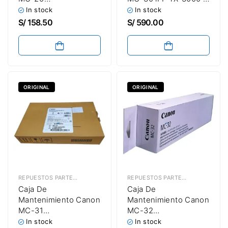
imagePROGRAF PRO-
TX-4000 / TX-6000 /
In stock
In stock
500 / PRO-1000 /
TX-6100 Original
S/
158.50
S/
590.00
PRO-1100
Maintenance Box
ORIGINAL
ORIGINAL
REPUESTOS PARTES & PIEZAS
,
CAJAS DE MANTENIMIENTO
REPUESTOS PARTES & PIEZAS
,
CAJ
Caja De
Caja De
Mantenimiento Canon
Mantenimiento Canon
MC-31
MC-32
imagePROGRAF TM-
ImagePROGRAF TC-
In stock
In stock