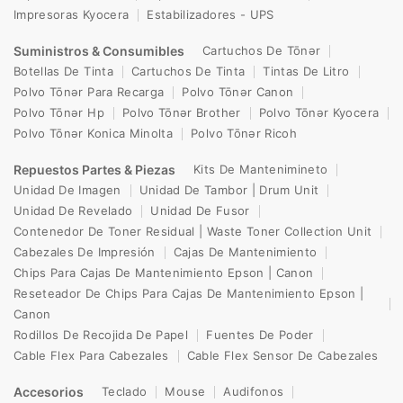
Impresoras Kyocera
Estabilizadores - UPS
Suministros & Consumibles
Cartuchos De Tōnər
Botellas De Tinta
Cartuchos De Tinta
Tintas De Litro
Polvo Tōnər Para Recarga
Polvo Tōnər Canon
Polvo Tōnər Hp
Polvo Tōnər Brother
Polvo Tōnər Kyocera
Polvo Tōnər Konica Minolta
Polvo Tōnər Ricoh
Repuestos Partes & Piezas
Kits De Mantenimineto
Unidad De Imagen
Unidad De Tambor | Drum Unit
Unidad De Revelado
Unidad De Fusor
Contenedor De Toner Residual | Waste Toner Collection Unit
Cabezales De Impresión
Cajas De Mantenimiento
Chips Para Cajas De Mantenimiento Epson | Canon
Reseteador De Chips Para Cajas De Mantenimiento Epson |
Canon
Rodillos De Recojida De Papel
Fuentes De Poder
Cable Flex Para Cabezales
Cable Flex Sensor De Cabezales
Accesorios
Teclado
Mouse
Audifonos