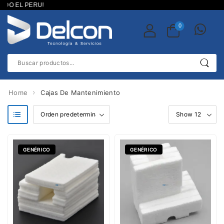
DO EL PERU!
0
›
Home
Cajas De Mantenimiento
g Cleanin
GENÉRICO
GENÉRICO