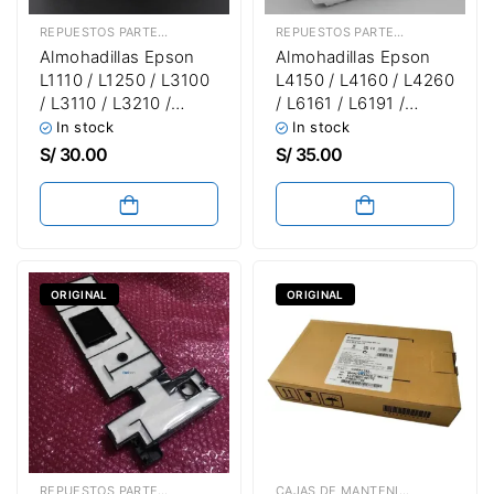
REPUESTOS PARTES & PIEZAS
,
CAJAS DE MANTENIMIENTO
REPUESTOS PARTES & PIEZAS
,
CAJ
Almohadillas Epson
Almohadillas Epson
L1110 / L1250 / L3100
L4150 / L4160 / L4260
/ L3110 / L3210 /
/ L6161 / L6191 /
L3150 / L3250 /
L6270 / L14150 / ET-
In stock
In stock
L3160 / L3260 / L5190
M2170 / ET-M3170
S/
30.00
S/
35.00
/ L5290 (Almohadillas
(T04D100) Esponjas
o Esponjas)
ORIGINAL
ORIGINAL
REPUESTOS PARTES & PIEZAS
,
CAJAS DE MANTENIMIENTO
CAJAS DE MANTENIMIENTO
,
REPUE