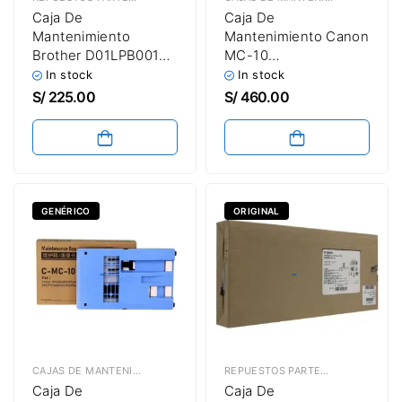
Caja De
Caja De
Mantenimiento
Mantenimiento Canon
Brother D01LPB001
MC-10
MFC-T4500DW
imagePROGRAF
In stock
In stock
Almohadilla
iPF670 / iPF760 /
S/
225.00
S/
460.00
Absorbente De Tinta
iPF770 / iPF780
Residual
Maintenance Box
GENÉRICO
ORIGINAL
CAJAS DE MANTENIMIENTO
,
REPUESTOS PARTES & PIEZAS
REPUESTOS PARTES & PIEZAS
,
CAJ
Caja De
Caja De