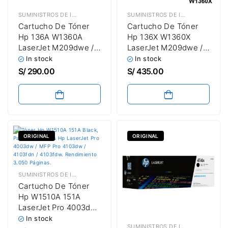
SUMINISTROS DE IMPRESIÓN
,
TÓNER HP
SUMINISTROS DE IMPRESIÓN
,
TÓN
Cartucho De Tóner
Cartucho De Tóner
Hp 136A W1360A
Hp 136X W1360X
LaserJet M209dwe /
LaserJet M209dwe /
M209dw / M211dw /
M209dw / M211dw /
In stock
In stock
MFP M233dw /
MFP M233dw /
S/
290.00
S/
435.00
M234dwe / M234dw /
M234dwe / M234dw /
M236sdw Black 1,150
M236sdw Black 2,600
Paginas / Capacidad
Paginas / Alta
Estándar
Capacidad
ORIGINAL
ORIGINAL
SUMINISTROS DE IMPRESIÓN
,
TÓNER HP
Cartucho De Tóner
Hp W1510A 151A
LaserJet Pro 4003dw
/ MFP 4103fdw Black
In stock
SUMINISTROS DE IMPRESIÓN
,
TÓN