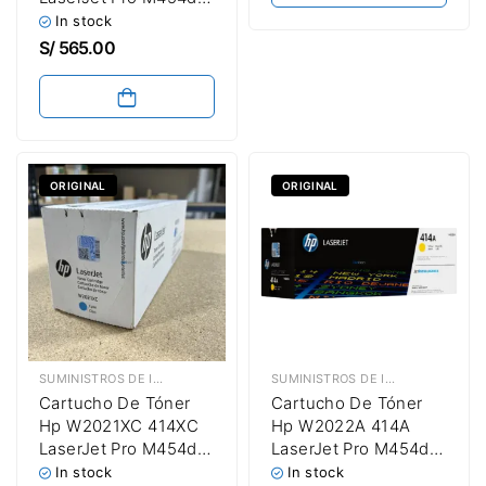
Capacidad
/ M455dn / MFP
In stock
M479fdw /
S/
565.00
M480f Cyan 2,100
Paginas / Capacidad
Estándar
ORIGINAL
ORIGINAL
SUMINISTROS DE IMPRESIÓN
,
TÓNER HP
SUMINISTROS DE IMPRESIÓN
,
TÓN
Cartucho De Tóner
Cartucho De Tóner
Hp W2021XC 414XC
Hp W2022A 414A
LaserJet Pro M454dw
LaserJet Pro M454dw
/ M455dn / MFP
/ M455dn / MFP
In stock
In stock