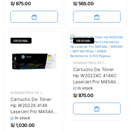
M479fdw /
M479fdw /
S/
875.00
S/
565.00
M480f Cyan 6,000
M480f Amarillo 2,100
Paginas / Alta
Paginas / Capacidad
Capacidad
Estándar
ORIGINAL
ORIGINAL
SUMINISTROS DE IMPRESIÓN
,
TÓN
Cartucho De Tóner
Hp W2022XC 414XC
LaserJet Pro M454dw
/ M455dn / MFP
In stock
SUMINISTROS DE IMPRESIÓN
,
TÓNER HP
M479fdw /
S/
875.00
Cartucho De Tóner
M480f Amarillo 6,000
Hp W2022X 414X
Paginas / Alta
LaserJet Pro M454dw
Capacidad
/ M455dn / MFP
In stock
M479fdw /
S/
1,030.00
M480f Amarillo 6,000