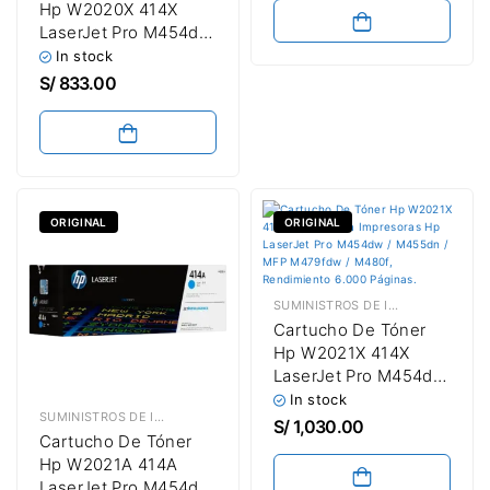
Hp W2020X 414X
Paginas / Alta
LaserJet Pro M454dw
Capacidad
/ M455dn / MFP
In stock
M479fdw /
S/
833.00
M480f Black 7,500
Paginas / Alta
Capacidad
ORIGINAL
ORIGINAL
SUMINISTROS DE IMPRESIÓN
,
TÓN
Cartucho De Tóner
Hp W2021X 414X
LaserJet Pro M454dw
/ M455dn / MFP
In stock
SUMINISTROS DE IMPRESIÓN
,
TÓNER HP
M479fdw /
S/
1,030.00
Cartucho De Tóner
M480f Cyan 6,000
Hp W2021A 414A
Paginas / Alta
LaserJet Pro M454dw