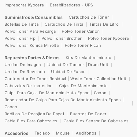
Impresoras Kyocera
Estabilizadores - UPS
Suministros & Consumibles
Cartuchos De Tōnər
Botellas De Tinta
Cartuchos De Tinta
Tintas De Litro
Polvo Tōnər Para Recarga
Polvo Tōnər Canon
Polvo Tōnər Hp
Polvo Tōnər Brother
Polvo Tōnər Kyocera
Polvo Tōnər Konica Minolta
Polvo Tōnər Ricoh
Repuestos Partes & Piezas
Kits De Mantenimineto
Unidad De Imagen
Unidad De Tambor | Drum Unit
Unidad De Revelado
Unidad De Fusor
Contenedor De Toner Residual | Waste Toner Collection Unit
Cabezales De Impresión
Cajas De Mantenimiento
Chips Para Cajas De Mantenimiento Epson | Canon
Reseteador De Chips Para Cajas De Mantenimiento Epson |
Canon
Rodillos De Recojida De Papel
Fuentes De Poder
Cable Flex Para Cabezales
Cable Flex Sensor De Cabezales
Accesorios
Teclado
Mouse
Audifonos