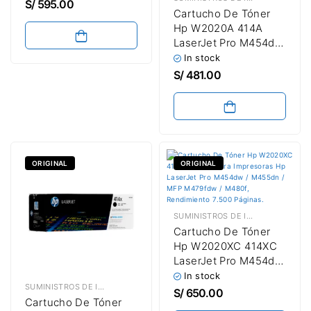
3,050 Páginas
S/
595.00
Cartucho De Tóner
Hp W2020A 414A
LaserJet Pro M454dw
/ M455dn / MFP
In stock
M479fdw /
S/
481.00
M480f Black 2,400
Paginas / Capacidad
Estándar
ORIGINAL
ORIGINAL
SUMINISTROS DE IMPRESIÓN
,
TÓN
Cartucho De Tóner
Hp W2020XC 414XC
LaserJet Pro M454dw
/ M455dn / MFP
In stock
SUMINISTROS DE IMPRESIÓN
,
TÓNER HP
M479fdw /
S/
650.00
Cartucho De Tóner
M480f Black 7,500