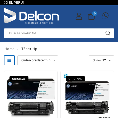
ODO EL PERU!
0
›
Home
Tóner Hp
g Cleanin
ORIGINAL
ORIGINAL