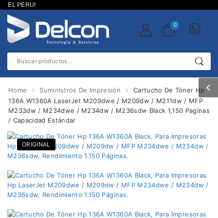
 EL PERU!
0
›
›
Home
Suministros De Impresión
Cartucho De Tóner Hp
136A W1360A LaserJet M209dwe / M209dw / M211dw / MFP
M233dw / M234dwe / M234dw / M236sdw Black 1,150 Paginas
/ Capacidad Estándar
ORIGINAL