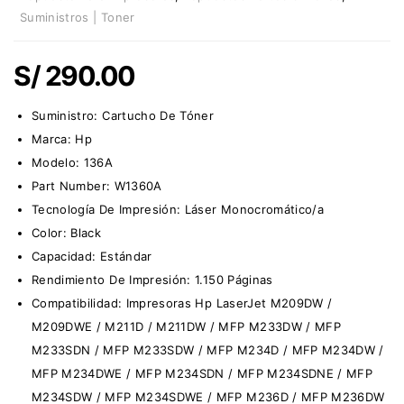
Suministros | Toner
S/
290.00
Suministro:
Cartucho De Tóner
Marca:
Hp
Modelo: 136A
Part Number: W1360A
Tecnología De Impresión: Láser Monocromático/a
Color: Black
Capacidad: Estándar
Rendimiento De Impresión: 1.150 Páginas
Compatibilidad: Impresoras Hp LaserJet M209DW /
M209DWE / M211D / M211DW / MFP M233DW / MFP
M233SDN / MFP M233SDW / MFP M234D / MFP M234DW /
MFP M234DWE / MFP M234SDN / MFP M234SDNE / MFP
M234SDW / MFP M234SDWE / MFP M236D / MFP M236DW