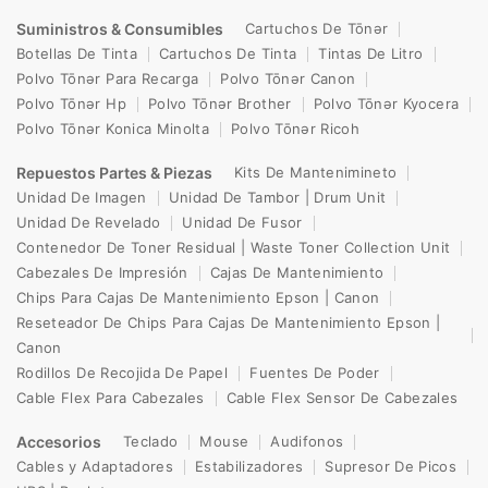
Suministros & Consumibles
Cartuchos De Tōnər
Botellas De Tinta
Cartuchos De Tinta
Tintas De Litro
Polvo Tōnər Para Recarga
Polvo Tōnər Canon
Polvo Tōnər Hp
Polvo Tōnər Brother
Polvo Tōnər Kyocera
Polvo Tōnər Konica Minolta
Polvo Tōnər Ricoh
Repuestos Partes & Piezas
Kits De Mantenimineto
Unidad De Imagen
Unidad De Tambor | Drum Unit
Unidad De Revelado
Unidad De Fusor
Contenedor De Toner Residual | Waste Toner Collection Unit
Cabezales De Impresión
Cajas De Mantenimiento
Chips Para Cajas De Mantenimiento Epson | Canon
Reseteador De Chips Para Cajas De Mantenimiento Epson |
Canon
Rodillos De Recojida De Papel
Fuentes De Poder
Cable Flex Para Cabezales
Cable Flex Sensor De Cabezales
Accesorios
Teclado
Mouse
Audifonos
Cables y Adaptadores
Estabilizadores
Supresor De Picos