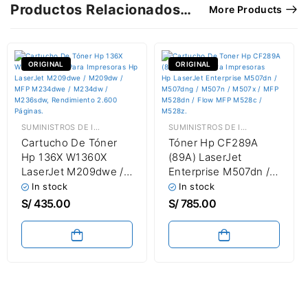
Productos Relacionados…
More Products
ORIGINAL
ORIGINAL
SUMINISTROS DE IMPRESIÓN
,
TÓNER HP
SUMINISTROS DE IMPRESIÓN
,
TÓNE
Cartucho De Tóner
Tóner Hp CF289A
Hp 136X W1360X
(89A) LaserJet
LaserJet M209dwe /
Enterprise M507dn /
M209dw / M211dw /
M507dng / M507n /
In stock
In stock
MFP M233dw /
M507x / MFP M528dn
S/
435.00
S/
785.00
M234dwe / M234dw /
/ M528c / M528z
M236sdw Black 2,600
Black 5,000 Páginas
Paginas / Alta
Capacidad