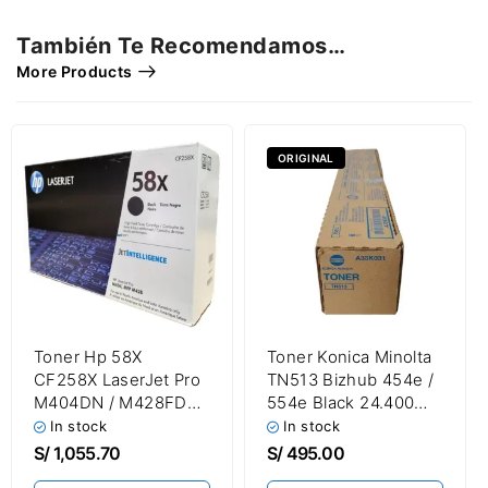
También Te Recomendamos…
More Products
ORIGINAL
Toner Hp 58X
Toner Konica Minolta
CF258X LaserJet Pro
TN513 Bizhub 454e /
M404DN / M428FDW
554e Black 24.400
Black 10,000 Páginas
Paginas
In stock
In stock
S/
1,055.70
S/
495.00