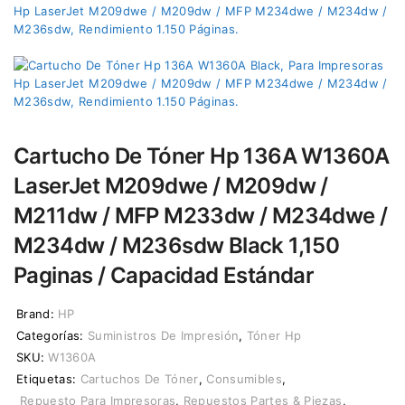
Cartucho De Tóner Hp 136A W1360A
LaserJet M209dwe / M209dw /
M211dw / MFP M233dw / M234dwe /
M234dw / M236sdw Black 1,150
Paginas / Capacidad Estándar
Brand:
HP
Categorías:
Suministros De Impresión
,
Tóner Hp
SKU:
W1360A
Etiquetas:
Cartuchos De Tóner
,
Consumibles
,
Repuesto Para Impresoras
,
Repuestos Partes & Piezas
,