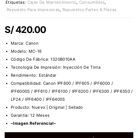
Etiquetas:
Cajas De Mantenimiento
,
Consumibles
,
Repuesto Para Impresoras
,
Repuestos Partes & Piezas
S/
420.00
Marca: Canon
Modelo: MC-16
Código De Fábrica: 1320B010AA
Tecnología De Impresión: Inyección De Tinta
Rendimiento: Estándar
Compatibilidad: Canon IPF600 / IPF605 / IPF6000 /
IPF6000S / IPF610 / IPF6100 / IPF6200 / IPF6300 / IPF6350 /
LP24 / IPF6400 / IPF6400S
Producto: Nuevo | Original | Sellado
Garantía: 12 Meses
–Imagen Referencial–