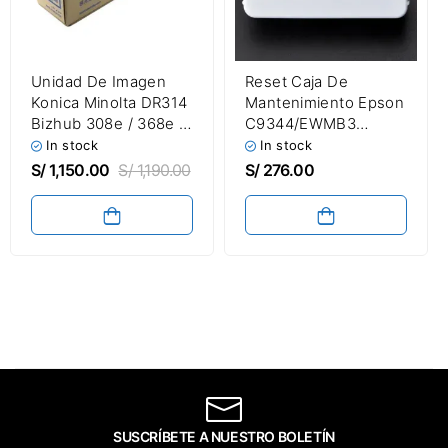
Unidad De Imagen
Reset Caja De
Konica Minolta DR314
Mantenimiento Epson
Bizhub 308e / 368e /
C9344/EWMB3
458e / 558e / 658e
EcoTank L5590 /
In stock
In stock
Drum Unit
L3560 Reseteador De
S/
1,150.00
S/
1,190.00
S/
276.00
Chips
SUSCRÍBETE A NUESTRO BOLETÍN