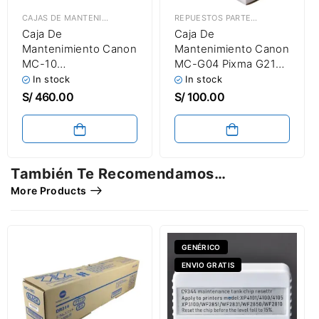
CAJAS DE MANTENIMIENTO
,
REPUESTOS PARTES & PIEZAS
REPUESTOS PARTES & PIEZAS
,
CAJ
Caja De
Caja De
Mantenimiento Canon
Mantenimiento Canon
MC-10
MC-G04 Pixma G2170
imagePROGRAF
/ G3170 / G1230 /
In stock
In stock
iPF670 / iPF760 /
G2270 Original
S/
460.00
S/
100.00
iPF770 / iPF780
Maintenance Box
También Te Recomendamos…
More Products
GENÉRICO
ENVIO GRATIS