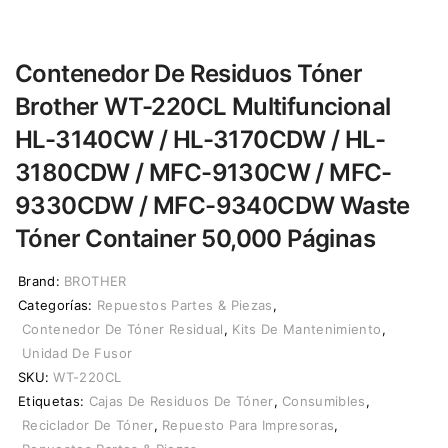
Contenedor De Residuos Tóner
Brother WT-220CL Multifuncional
HL-3140CW / HL-3170CDW / HL-
3180CDW / MFC-9130CW / MFC-
9330CDW / MFC-9340CDW Waste
Tóner Container 50,000 Páginas
Brand:
BROTHER
Categorías:
Repuestos Partes & Piezas
,
Contenedor De Tóner Residual
,
Kits De Mantenimiento
,
Unidad De Fusor
SKU:
WT-220CL
Etiquetas:
Cajas De Residuos De Tóner
,
Consumibles
,
Reciclador De Tóner
,
Repuesto Para Impresoras
,