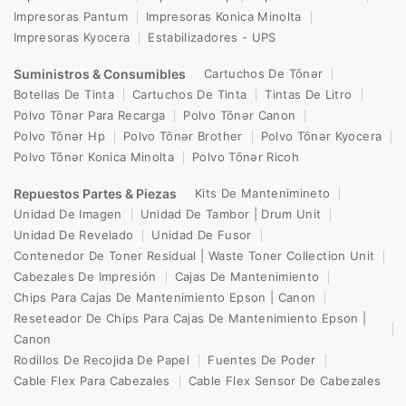
Impresoras Pantum
Impresoras Konica Minolta
Impresoras Kyocera
Estabilizadores - UPS
Suministros & Consumibles
Cartuchos De Tōnər
Botellas De Tinta
Cartuchos De Tinta
Tintas De Litro
Polvo Tōnər Para Recarga
Polvo Tōnər Canon
Polvo Tōnər Hp
Polvo Tōnər Brother
Polvo Tōnər Kyocera
Polvo Tōnər Konica Minolta
Polvo Tōnər Ricoh
Repuestos Partes & Piezas
Kits De Mantenimineto
Unidad De Imagen
Unidad De Tambor | Drum Unit
Unidad De Revelado
Unidad De Fusor
Contenedor De Toner Residual | Waste Toner Collection Unit
Cabezales De Impresión
Cajas De Mantenimiento
Chips Para Cajas De Mantenimiento Epson | Canon
Reseteador De Chips Para Cajas De Mantenimiento Epson |
Canon
Rodillos De Recojida De Papel
Fuentes De Poder
Cable Flex Para Cabezales
Cable Flex Sensor De Cabezales