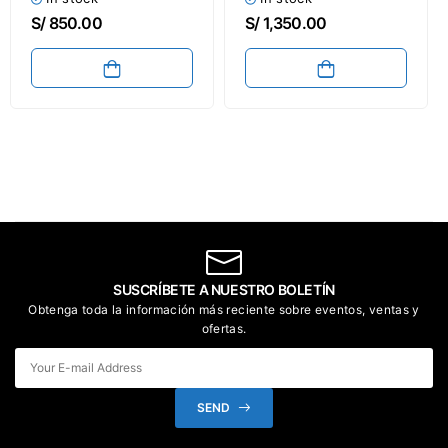
/ C558 / C658 Drum
C550i / C650i / C750i
S/
850.00
S/
1,350.00
Unit
Drum Unit
SUSCRÍBETE A NUESTRO BOLETÍN
Obtenga toda la información más reciente sobre eventos, ventas y
ofertas.
SEND