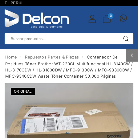
EL PERU!
0
›
›
Home
Repuestos Partes & Piezas
Contenedor De
Residuos Tóner Brother WT-220CL Multifuncional HL-3140CW /
HL-3170CDW / HL-3180CDW / MFC-9130CW / MFC-9330CDW /
MFC-9340CDW Waste Tóner Container 50,000 Páginas
ORIGINAL