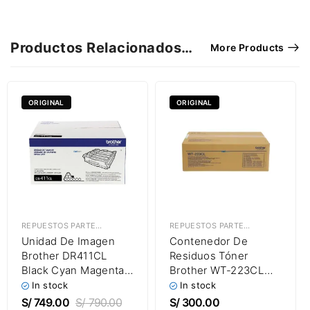
Productos Relacionados…
More Products
ORIGINAL
ORIGINAL
REPUESTOS PARTES & PIEZAS
,
UNIDAD DE IMAGEN | DRUM UNIT
REPUESTOS PARTES & PIEZAS
,
CON
Unidad De Imagen
Contenedor De
Brother DR411CL
Residuos Tóner
Black Cyan Magenta
Brother WT-223CL
Amarillo 50,000
Multifuncional HL-
In stock
In stock
Páginas
L3210CW / HL-
S/
749.00
S/
790.00
S/
300.00