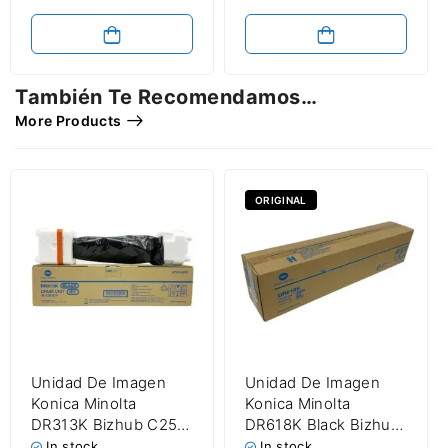
L3230CDW / HL-
L3270CDW / HL-
L3290CDW / MFC-
L3710CW / MFC-
L3750CDW / MFC-
También Te Recomendamos…
L3770CDW Waste
More Products
Tóner Container
50,000 Páginas
ORIGINAL
Unidad De Imagen
Unidad De Imagen
Konica Minolta
Konica Minolta
DR313K Bizhub C258
DR618K Black Bizhub
/ C308 / C368 / C458
650i / 750i / C450i /
In stock
In stock