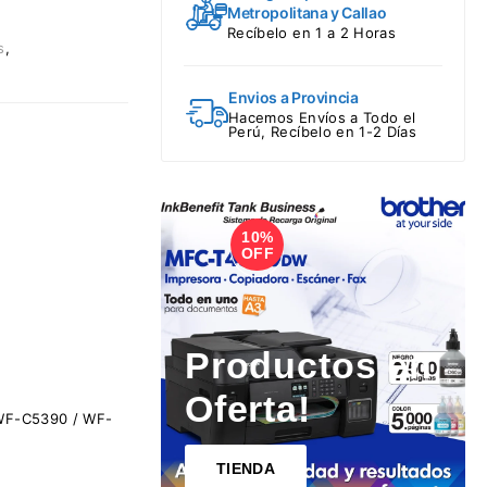
Metropolitana y Callao
Recíbelo en 1 a 2 Horas
s
,
Envios a Provincia
Hacemos Envíos a Todo el
Perú, Recíbelo en 1-2 Días
10%
1
OFF
Productos en
Oferta!
 WF-C5390 / WF-
TIENDA