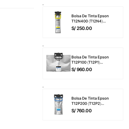
Páginas
Bolsa De Tinta Epson
T12N400 〈T12N4〉
WorkForce Pro EM-
S/
250.00
C800 / EP-C800 Color
Amarillo (39ml) 5,000
Páginas
Bolsa De Tinta Epson
T12P100 〈T12P1〉
WorkForce Pro EM-
S/
960.00
C800 / EP-C800 Color
Negro (716ml) 50,000
Páginas
Bolsa De Tinta Epson
T12P200 〈T12P2〉
WorkForce Pro EM-
S/
760.00
C800 / EP-C800 Color
Cyan (165ml) 20,000
Páginas