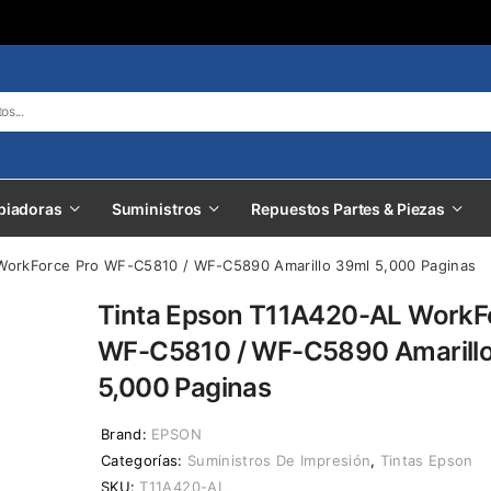
piadoras
Suministros
Repuestos Partes & Piezas
WorkForce Pro WF-C5810 / WF-C5890 Amarillo 39ml 5,000 Paginas
Tinta Epson T11A420-AL WorkF
WF-C5810 / WF-C5890 Amarill
5,000 Paginas
Brand:
EPSON
Categorías:
Suministros De Impresión
,
Tintas Epson
SKU:
T11A420-AL