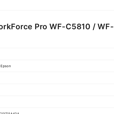
orkForce Pro WF-C5810 / WF
a Epson
 C13T11A42A