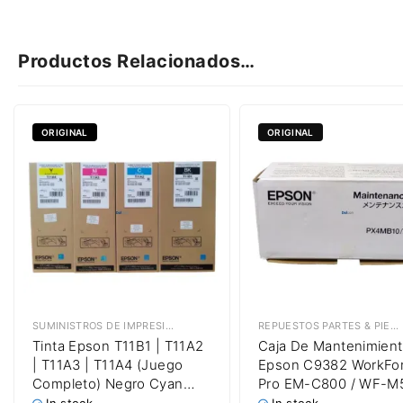
Productos Relacionados…
ORIGINAL
ORIGINAL
SUMINISTROS DE IMPRESIÓN
,
TINTAS EPSON
REPUESTOS PARTES & PIEZAS
Tinta Epson T11B1 | T11A2
Caja De Mantenimien
| T11A3 | T11A4 (Juego
Epson C9382 WorkFo
Completo) Negro Cyan
Pro EM-C800 / WF-M
Magenta Amarillo
/ WF-M5899 / WF-C58
In stock
In stock