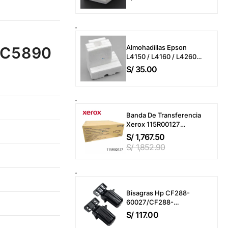
L3250 / L3160 / L3260 /
L5190 / L5290
(Almohadillas o
Esponjas)
Almohadillas Epson
-C5890
L4150 / L4160 / L4260 /
L6161 / L6191 / L6270 /
S/
35.00
L14150 / ET-M2170 / ET-
M3170 (T04D100)
Esponjas
Banda De Transferencia
Xerox 115R00127
VersaLink C7000 /
S/
1,767.50
C7020 / C7025 / C7030
S/
1,852.90
Transfer Belt 200,000
Páginas
Bisagras Hp CF288-
60027/CF288-
60030/A8P79 Laserjet
S/
117.00
Pro MFP M400 / M401 /