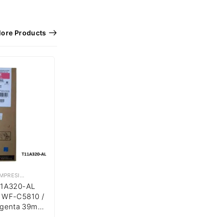
ore Products
SUMINISTROS DE IMPRESIÓN
,
TINTAS EPSON
11A320-AL
o WF-C5810 /
genta 39ml