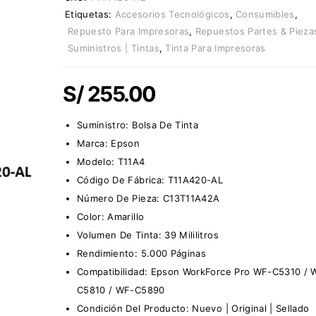
Etiquetas:
Accesorios Tecnológicos
,
Consumibles
,
Repuesto Para Impresoras
,
Repuestos Partes & Pieza
Suministros | Tintas
,
Tinta Para Impresoras
S/
255.00
Suministro: Bolsa De Tinta
Marca: Epson
Modelo: T11A4
Código De Fábrica: T11A420-AL
Número De Pieza: C13T11A42A
Color: Amarillo
Volumen De Tinta: 39 Mililitros
Rendimiento: 5.000 Páginas
Compatibilidad: Epson WorkForce Pro WF-C5310 /
C5810 / WF-C5890
Condición Del Producto: Nuevo | Original | Sellado