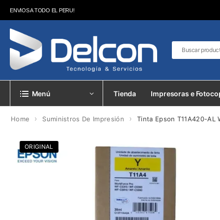
ENVIOS A TODO EL PERU!
Menú
Tienda
Impresoras e Fotoco
›
›
Home
Suministros De Impresión
Tinta Epson T11A420-AL 
ORIGINAL