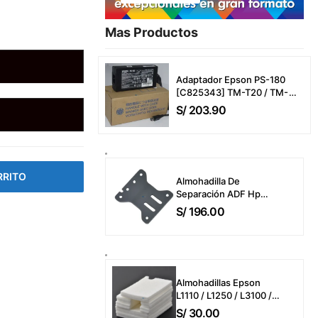
Mas Productos​
Adaptador Epson PS-180
[C825343] TM-T20 / TM-
T20Iii / TM-T20Iiil / TM-P20
S/
203.90
/ TM-P20-551 / TMU-220 /
TMU-220A (24V-2A/2.1A)
Power Adapter CA
RRITO
Almohadilla De
Separación ADF Hp
B3Q10-40080 Color
S/
196.00
LaserJet Pro MFP
4303dw / 4303fdw /
4303fdn / MFP
M283fdw / M426fdw
ADF Separation Pad
Almohadillas Epson
Only
L1110 / L1250 / L3100 /
L3110 / L3210 / L3150 /
S/
30.00