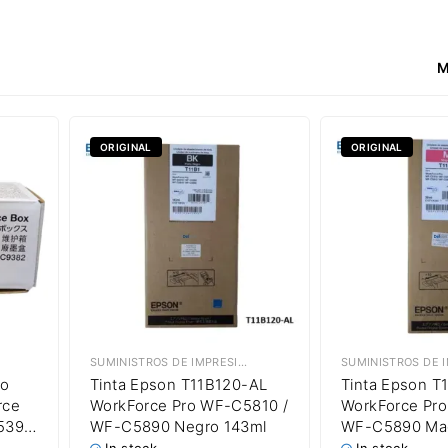
M
ORIGINAL
ORIGINAL
,
CAJAS DE MANTENIMIENTO
SUMINISTROS DE IMPRESIÓN
,
TINTAS EPSON
to
Tinta Epson T11B120-AL
Tinta Epson T
rce
WorkForce Pro WF-C5810 /
WorkForce Pr
5399
WF-C5890 Negro 143ml
WF-C5890 Ma
10 /
5,000 Paginas
In stock
In stock