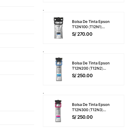
M421 / M425 / M476 /
M521 / M525 / M570
Bisagra Del ADF
Bolsa De Tinta Epson
T12N100 〈T12N1〉
WorkForce Pro EM-
S/
270.00
C800 / EP-C800 Color
Negro (143ml) 10,000
Páginas
Bolsa De Tinta Epson
T12N200 〈T12N2〉
WorkForce Pro EM-
S/
250.00
C800 / EP-C800 Color
Cyan (39ml) 5,000
Páginas
Bolsa De Tinta Epson
T12N300 〈T12N3〉
WorkForce Pro EM-
S/
250.00
C800 / EP-C800 Color
Magenta (39ml) 5,000