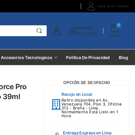
Iniciar Sesión
Registro
0
WhatsApp
907 329 562
Carrito
Accesorios Tecnologicos
Politica De Privacidad
Blog
OPCIÓN DE DESPACHO
orce Pro
Recojo en Local
o 39ml
Retiro disponible en Av.
Venezuela 704, Piso 3, Oficina
312 - Breña - Lima.
Normalmente Está Listo en 1
Hora
Entrega Express en Lima