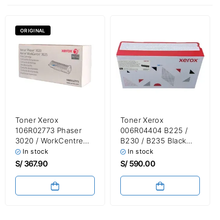
ORIGINAL
Toner Xerox
Toner Xerox
106R02773 Phaser
006R04404 B225 /
3020 / WorkCentre
B230 / B235 Black
3025 Black 1,500
6,000 Páginas
In stock
In stock
Páginas
S/
367.90
S/
590.00