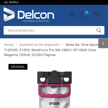
 EL PERU!
0
›
›
Home
Suministros De Impresión
Bolsa De Tinta Epson
T12P300 〈T12P3〉 WorkForce Pro EM-C800 / EP-C800 Color
Magenta (165ml) 20,000 Páginas
ORIGINAL