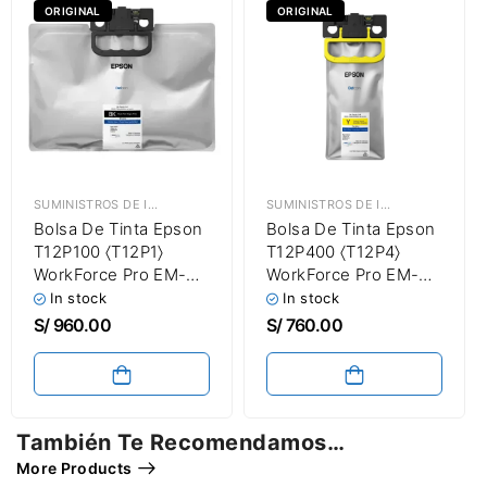
ORIGINAL
ORIGINAL
SUMINISTROS DE IMPRESIÓN
,
TINTAS EPSON
SUMINISTROS DE IMPRESIÓN
,
TINT
Bolsa De Tinta Epson
Bolsa De Tinta Epson
T12P100 〈T12P1〉
T12P400 〈T12P4〉
WorkForce Pro EM-
WorkForce Pro EM-
C800 / EP-C800 Color
C800 / EP-C800 Color
In stock
In stock
Negro (716ml) 50,000
Amarillo (165ml)
S/
960.00
S/
760.00
Páginas
20,000 Páginas
También Te Recomendamos…
More Products