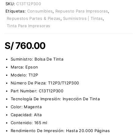
SKU:
C13T12P300
Etiquetas:
Consumibles
,
Repuesto Para Impresoras
,
Repuestos Partes & Piezas
,
Suministros | Tintas
,
Tinta Para Impresoras
S/
760.00
Suministro:
Bolsa De Tinta
Marca:
Epson
Modelo:
T12P
Número De Pieza:
T12P3/T12P300
Part Number:
C13T12P300
Tecnología De Impresión: Inyección De Tinta
Color: Magenta
Capacidad: Alta
Contenido: 165 ml
Rendimiento De Impresión: Hasta 20.000 Páginas