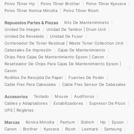
Polvo Tōnər Hp
Polvo Tōnər Brother
Polvo Tōnər Kyocera
Polvo Tōnər Konica Minolta
Polvo Tōnər Ricoh
Repuestos Partes & Piezas
Kits De Mantenimineto
Unidad De Imagen
Unidad De Tambor | Drum Unit
Unidad De Revelado
Unidad De Fusor
Contenedor De Toner Residual | Waste Toner Collection Unit
Cabezales De Impresión
Cajas De Mantenimiento
Chips Para Cajas De Mantenimiento Epson | Canon
Reseteador De Chips Para Cajas De Mantenimiento Epson |
Canon
Rodillos De Recojida De Papel
Fuentes De Poder
Cable Flex Para Cabezales
Cable Flex Sensor De Cabezales
Accesorios
Teclado
Mouse
Audifonos
Cables y Adaptadores
Estabilizadores
Supresor De Picos
UPS | Regletas
Marcas
Konica Minolta
Pantum
Sidnoh
Hp
Epson
Canon
Brother
Kyocera
Ricoh
Lexmark
Samsung