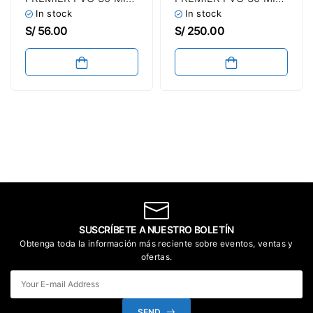
/ Para Impresión De
Para Impresión De
In stock
In stock
Credenciales Carnet
Credenciales Carnet
S/
56.00
S/
250.00
o Fotocheck (Paquete
o Fotocheck (Caja X
X 100 Unidades)
500 Unidades)
SUSCRÍBETE A NUESTRO BOLETÍN
Obtenga toda la información más reciente sobre eventos, ventas y
ofertas.
SEND