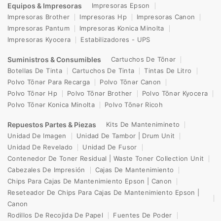
Equipos & Impresoras
Impresoras Epson
Impresoras Brother
Impresoras Hp
Impresoras Canon
Impresoras Pantum
Impresoras Konica Minolta
Impresoras Kyocera
Estabilizadores - UPS
Suministros & Consumibles
Cartuchos De Tōnər
Botellas De Tinta
Cartuchos De Tinta
Tintas De Litro
Polvo Tōnər Para Recarga
Polvo Tōnər Canon
Polvo Tōnər Hp
Polvo Tōnər Brother
Polvo Tōnər Kyocera
Polvo Tōnər Konica Minolta
Polvo Tōnər Ricoh
Repuestos Partes & Piezas
Kits De Mantenimineto
Unidad De Imagen
Unidad De Tambor | Drum Unit
Unidad De Revelado
Unidad De Fusor
Contenedor De Toner Residual | Waste Toner Collection Unit
Cabezales De Impresión
Cajas De Mantenimiento
Chips Para Cajas De Mantenimiento Epson | Canon
Reseteador De Chips Para Cajas De Mantenimiento Epson |
Canon
Rodillos De Recojida De Papel
Fuentes De Poder