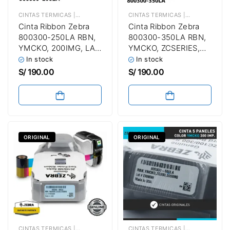
CINTAS TERMICAS | TICKETERAS | LAMINADAS | ETIQUETADORAS | CONTINUAS ADHESIVAS
CINTAS TERMICAS | TICKETERAS | LAMINADAS | ETIQUETADORAS | CONTINUAS ADHESIVAS
Cinta Ribbon Zebra
Cinta Ribbon Zebra
800300-250LA RBN,
800300-350LA RBN,
YMCKO, 200IMG, LA |
YMCKO, ZCSERIES,
Para Impresora De
200IMG | Para
In stock
In stock
Fotochecks Zebra
Impresora De
S/
190.00
S/
190.00
ZC100 / ZC300 Hasta
Fotochecks Zebra
200 Imágenes
ZC100 / ZC300 Hasta
200 Imágenes
ORIGINAL
ORIGINAL
CINTAS TERMICAS | TICKETERAS | LAMINADAS | ETIQUETADORAS | CONTINUAS ADHESIVAS
CINTAS TERMICAS | TICKETERAS | LAMINADAS | ETIQUETADORAS | CONTINUAS ADHESIVAS