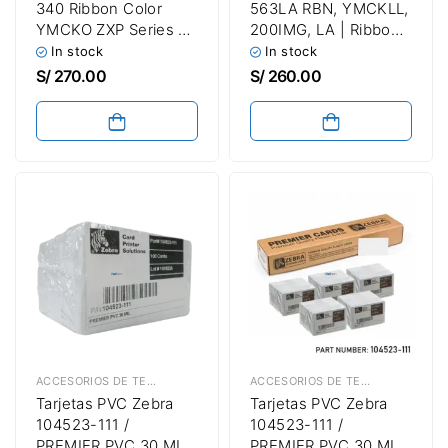
340 Ribbon Color
563LA RBN, YMCKLL,
YMCKO ZXP Series 3 /
200IMG, LA | Ribbon
280 Impresiones
Para Impresora De
In stock
In stock
Fotochecks Zebra
S/
270.00
S/
260.00
ZC100 / ZC300 Hasta
200 Imágenes
ACCESORIOS DE TECNOLOGIA
,
SUMINISTROS DE IMPRESIÓN
ACCESORIOS DE TECNOLOGIA
,
TARJETAS 
,
SUM
Tarjetas PVC Zebra
Tarjetas PVC Zebra
104523-111 /
104523-111 /
PREMIER PVC 30 MIL
PREMIER PVC 30 MIL