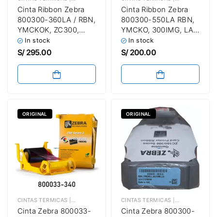
Cinta Ribbon Zebra
Cinta Ribbon Zebra
800300-360LA / RBN,
800300-550LA RBN,
YMCKOK, ZC300,
YMCKO, 300IMG, LA |
200IMG | Para
Para Impresora De
In stock
In stock
Impresora De
Fotochecks Zebra
S/
295.00
S/
200.00
Targetas Zebra ZC100
ZC100 / ZC300 Hasta
/ ZC300 Series /
300 Imágenes
Hasta 200 Imágenes
ORIGINAL
ORIGINAL
CINTAS TERMICAS | TICKETERAS | LAMINADAS | ETIQUETADORAS | CONTINUAS ADHESIVAS
CINTAS TERMICAS | TICKETERAS | LAMINADAS | ETIQUETADORAS | CONTINUAS ADHESIVAS
Cinta Zebra 800033-
Cinta Zebra 800300-