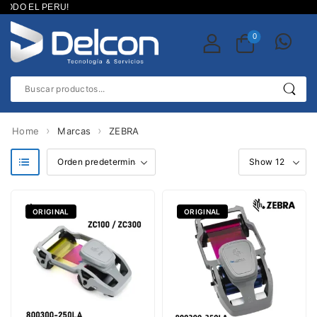
TODO EL PERU!
0
›
›
Home
Marcas
ZEBRA
g Cleanin
ORIGINAL
ORIGINAL