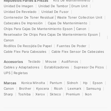
Repuestos Partes & Piezas
Kits De Mantenimineto
Unidad De Imagen
Unidad De Tambor | Drum Unit
Unidad De Revelado
Unidad De Fusor
Contenedor De Toner Residual | Waste Toner Collection Unit
Cabezales De Impresión
Cajas De Mantenimiento
Chips Para Cajas De Mantenimiento Epson | Canon
Reseteador De Chips Para Cajas De Mantenimiento Epson |
Canon
Rodillos De Recojida De Papel
Fuentes De Poder
Cable Flex Para Cabezales
Cable Flex Sensor De Cabezales
Accesorios
Teclado
Mouse
Audifonos
Cables y Adaptadores
Estabilizadores
Supresor De Picos
UPS | Regletas
Marcas
Konica Minolta
Pantum
Sidnoh
Hp
Epson
Canon
Brother
Kyocera
Ricoh
Lexmark
Samsung
Sharp
Toshiba
Xerox
Skteco
Premium
Ikon