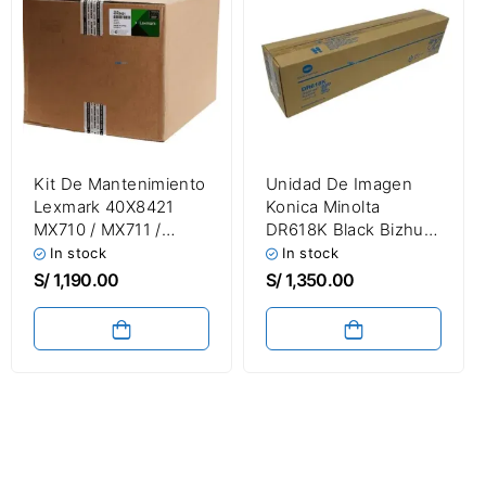
Kit De Mantenimiento
Unidad De Imagen
Lexmark 40X8421
Konica Minolta
MX710 / MX711 /
DR618K Black Bizhub
MX810 / MX811 /
650i / 750i / C450i /
In stock
In stock
MX812 220V/240V
C550i / C650i / C750i
S/
1,190.00
S/
1,350.00
Original
Drum Unit