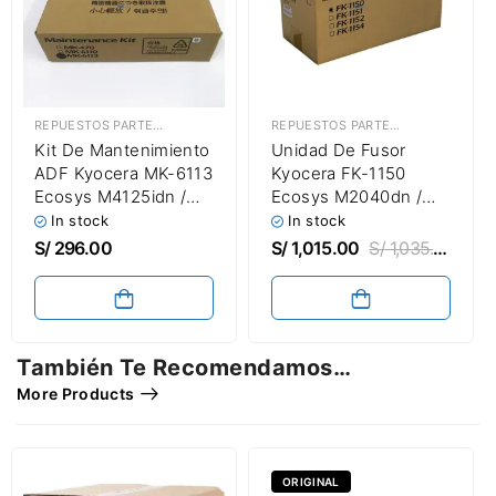
REPUESTOS PARTES & PIEZAS
,
KITS DE MANTENIMIENTO
REPUESTOS PARTES & PIEZAS
,
UNI
Kit De Mantenimiento
Unidad De Fusor
ADF Kyocera MK-6113
Kyocera FK-1150
Ecosys M4125idn /
Ecosys M2040dn /
M4132idn 300,000
M2640idw Fuser Unit
In stock
In stock
Páginas
S/
296.00
S/
1,015.00
S/
1,035.00
También Te Recomendamos…
More Products
ORIGINAL