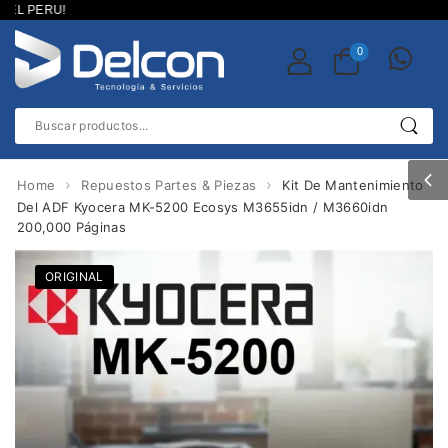
 PERU!
0
›
›
Home
Repuestos Partes & Piezas
Kit De Mantenimiento
Del ADF Kyocera MK-5200 Ecosys M3655idn / M3660idn
200,000 Páginas
ORIGINAL