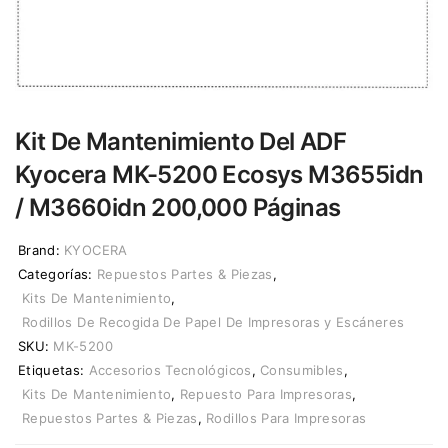
Kit De Mantenimiento Del ADF
Kyocera MK-5200 Ecosys M3655idn
/ M3660idn 200,000 Páginas
Brand:
KYOCERA
Categorías:
Repuestos Partes & Piezas
,
Kits De Mantenimiento
,
Rodillos De Recogida De Papel De Impresoras y Escáneres
SKU:
MK-5200
Etiquetas:
Accesorios Tecnológicos
,
Consumibles
,
Kits De Mantenimiento
,
Repuesto Para Impresoras
,
Repuestos Partes & Piezas
,
Rodillos Para Impresoras