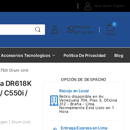
Iniciar Sesión
Registro
0
WhatsApp
907 329 562
Carrito
Accesorios Tecnologicos
Politica De Privacidad
Blog
C750i Drum Unit
OPCIÓN DE DESPACHO
ta DR618K
Recojo en Local
/ C550i /
Retiro disponible en Av.
Venezuela 704, Piso 3, Oficina
312 - Breña - Lima.
Normalmente Está Listo en 1
Hora
gen | Drum Unit
Entrega Express en Lima