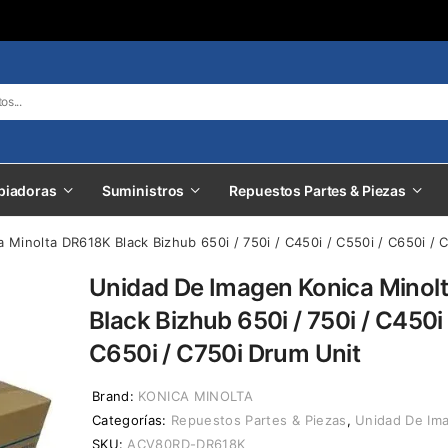
piadoras
Suministros
Repuestos Partes & Piezas
 Minolta DR618K Black Bizhub 650i / 750i / C450i / C550i / C650i / 
Unidad De Imagen Konica Minol
Black Bizhub 650i / 750i / C450i 
C650i / C750i Drum Unit
Brand:
KONICA MINOLTA
Categorías:
Repuestos Partes & Piezas
,
Unidad De Ima
SKU:
ACV80RD-DR618K