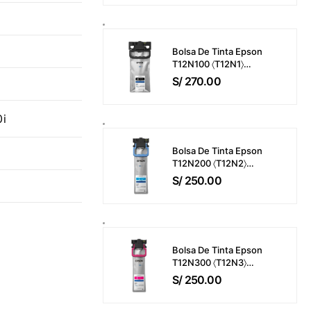
M421 / M425 / M476 /
M521 / M525 / M570
Bisagra Del ADF
Bolsa De Tinta Epson
T12N100 〈T12N1〉
WorkForce Pro EM-
S/
270.00
C800 / EP-C800 Color
Negro (143ml) 10,000
Páginas
0i
Bolsa De Tinta Epson
T12N200 〈T12N2〉
WorkForce Pro EM-
S/
250.00
C800 / EP-C800 Color
Cyan (39ml) 5,000
Páginas
Bolsa De Tinta Epson
T12N300 〈T12N3〉
WorkForce Pro EM-
S/
250.00
C800 / EP-C800 Color
Magenta (39ml) 5,000