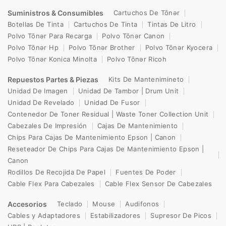
Suministros & Consumibles
Cartuchos De Tōnər
Botellas De Tinta
Cartuchos De Tinta
Tintas De Litro
Polvo Tōnər Para Recarga
Polvo Tōnər Canon
Polvo Tōnər Hp
Polvo Tōnər Brother
Polvo Tōnər Kyocera
Polvo Tōnər Konica Minolta
Polvo Tōnər Ricoh
Repuestos Partes & Piezas
Kits De Mantenimineto
Unidad De Imagen
Unidad De Tambor | Drum Unit
Unidad De Revelado
Unidad De Fusor
Contenedor De Toner Residual | Waste Toner Collection Unit
Cabezales De Impresión
Cajas De Mantenimiento
Chips Para Cajas De Mantenimiento Epson | Canon
Reseteador De Chips Para Cajas De Mantenimiento Epson |
Canon
Rodillos De Recojida De Papel
Fuentes De Poder
Cable Flex Para Cabezales
Cable Flex Sensor De Cabezales
Accesorios
Teclado
Mouse
Audifonos
Cables y Adaptadores
Estabilizadores
Supresor De Picos