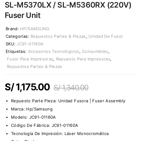
SL-M5370LX / SL-M5360RX (220V)
Fuser Unit
Brand:
HP/SAMSUNG
Categorías:
Repuestos Partes & Piezas
,
Unidad De Fusor
SKU:
JC91-01160A
Etiquetas:
Accesorios Tecnológicos
,
Consumibles
,
Fusor Para Impresoras
,
Repuesto Para Impresoras
,
Repuestos Partes & Piezas
S/
1,175.00
S/
1,340.00
Repues
to Parte Pieza:
Unidad Fusora | Fuser Assembly
Marca:
Hp/Samsung
Modelo: JC91-01160A
Código De Fábrica:
JC91-01160A
Tecnología De Impresión: Láser Monocromática