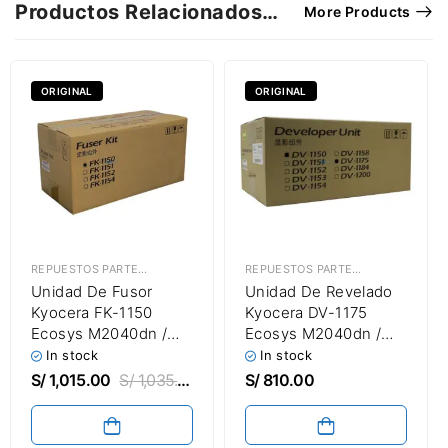
Productos Relacionados…
More Products
ORIGINAL
ORIGINAL
REPUESTOS PARTES & PIEZAS
,
UNIDAD DE FUSOR
REPUESTOS PARTES & PIEZAS
,
UNID
Unidad De Fusor
Unidad De Revelado
Kyocera FK-1150
Kyocera DV-1175
Ecosys M2040dn /
Ecosys M2040dn /
M2640idw Fuser Unit
M2640idw
In stock
In stock
Developing Unit
S/
1,015.00
S/
1,035.00
S/
810.00