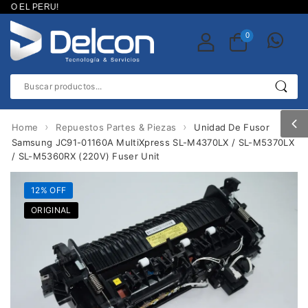
DO EL PERU!
0
›
›
Home
Repuestos Partes & Piezas
Unidad De Fusor
Samsung JC91-01160A MultiXpress SL-M4370LX / SL-M5370LX
/ SL-M5360RX (220V) Fuser Unit
12% OFF
ORIGINAL