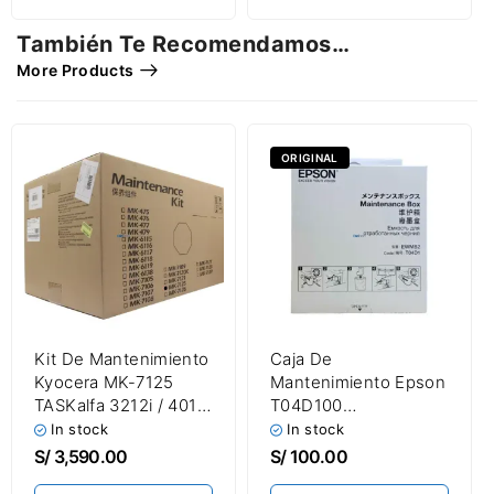
También Te Recomendamos…
More Products
ORIGINAL
Kit De Mantenimiento
Caja De
Kyocera MK-7125
Mantenimiento Epson
TASKalfa 3212i / 4012i
T04D100
600,000 Páginas
(EWMB2/T04D1)
In stock
In stock
EcoTank L4360 /
S/
3,590.00
S/
100.00
L6171 / L6270 / L6370