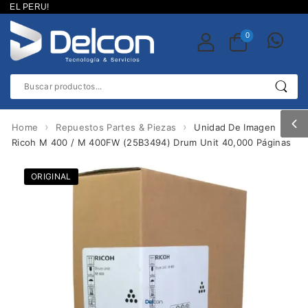
EL PERU!
0
›
›
Home
Repuestos Partes & Piezas
Unidad De Imagen
Ricoh M 400 / M 400FW (25B3494) Drum Unit 40,000 Páginas
ORIGINAL