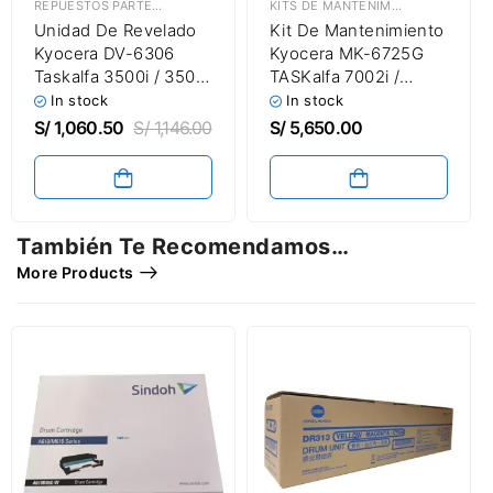
REPUESTOS PARTES & PIEZAS
,
UNIDAD DE REVELADO | DEVELOPER UNIT
KITS DE MANTENIMIENTO
,
REPUEST
Unidad De Revelado
Kit De Mantenimiento
Kyocera DV-6306
Kyocera MK-6725G
Taskalfa 3500i / 3501i
TASKalfa 7002i /
/ 4500i / 4501i / 5500i
7003i / 8002i / 8003i
In stock
In stock
/ 5501i (220V)
Maintenance Kit
S/
1,060.50
S/
1,146.00
S/
5,650.00
Developer Unit
También Te Recomendamos…
More Products