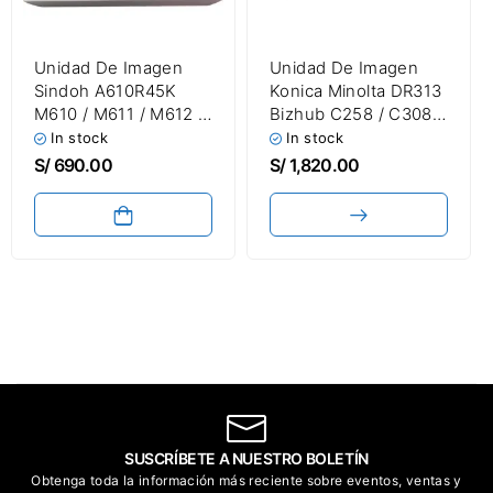
Unidad De Imagen
Unidad De Imagen
Sindoh A610R45K
Konica Minolta DR313
M610 / M611 / M612 /
Bizhub C258 / C308 /
M613 / M614 Drum
C368 / C458 / C558 /
In stock
In stock
Unit
C658 Color Drum Unit
S/
690.00
S/
1,820.00
SUSCRÍBETE A NUESTRO BOLETÍN
Obtenga toda la información más reciente sobre eventos, ventas y