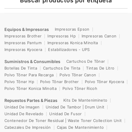
Buscar productos por etiqueta
Equipos & Impresoras
Impresoras Epson
Impresoras Brother
Impresoras Hp
Impresoras Canon
Impresoras Pantum
Impresoras Konica Minolta
Impresoras Kyocera
Estabilizadores - UPS
Suministros & Consumibles
Cartuchos De Tōnər
Botellas De Tinta
Cartuchos De Tinta
Tintas De Litro
Polvo Tōnər Para Recarga
Polvo Tōnər Canon
Polvo Tōnər Hp
Polvo Tōnər Brother
Polvo Tōnər Kyocera
Polvo Tōnər Konica Minolta
Polvo Tōnər Ricoh
Repuestos Partes & Piezas
Kits De Mantenimineto
Unidad De Imagen
Unidad De Tambor | Drum Unit
Unidad De Revelado
Unidad De Fusor
Contenedor De Toner Residual | Waste Toner Collection Unit
Cabezales De Impresión
Cajas De Mantenimiento