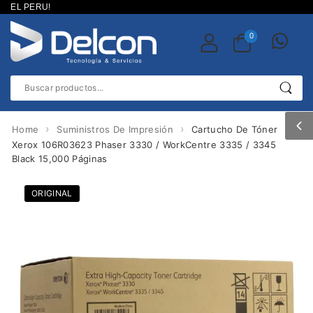
L PERU!
0
›
›
Home
Suministros De Impresión
Cartucho De Tóner
Xerox 106R03623 Phaser 3330 / WorkCentre 3335 / 3345
Black 15,000 Páginas
ORIGINAL