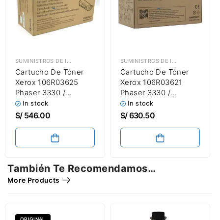
SUMINISTROS DE IMPRESIÓN
,
TÓNER XEROX
SUMINISTROS DE IMPRESIÓN
,
TÓNE
Cartucho De Tóner
Cartucho De Tóner
Xerox 106R03625
Xerox 106R03621
Phaser 3330 /
Phaser 3330 /
WorkCentre 3335 /
WorkCentre 3335 /
In stock
In stock
3345 Black 11,000
3345 Black 8,500
S/
546.00
S/
630.50
Páginas | Metered
Páginas
Toner Cartridge
También Te Recomendamos…
More Products
ORIGINAL