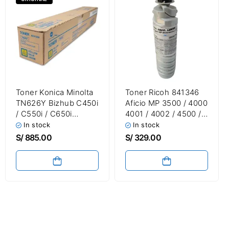
Toner Konica Minolta
Toner Ricoh 841346
TN626Y Bizhub C450i
Aficio MP 3500 / 4000
/ C550i / C650i
4001 / 4002 / 4500 /
Amarillo 28,000
5000 / 5001 / 5002
In stock
In stock
Paginas
Black
S/
885.00
S/
329.00