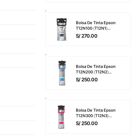
M421 / M425 / M476 /
M521 / M525 / M570
Bisagra Del ADF
Bolsa De Tinta Epson
T12N100 〈T12N1〉
WorkForce Pro EM-
S/
270.00
C800 / EP-C800 Color
Negro (143ml) 10,000
Páginas
Bolsa De Tinta Epson
T12N200 〈T12N2〉
WorkForce Pro EM-
S/
250.00
C800 / EP-C800 Color
Cyan (39ml) 5,000
Páginas
Bolsa De Tinta Epson
T12N300 〈T12N3〉
WorkForce Pro EM-
S/
250.00
C800 / EP-C800 Color
Magenta (39ml) 5,000