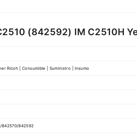
 C2510 (842592) IM C2510H Y
er Ricoh | Consumible | Suministro | Insumo
/842570/842592