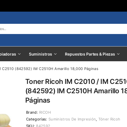
piadoras
Suministros
Repuestos Partes & Piezas
M C2510 (842592) IM C2510H Amarillo 18,000 Páginas
Toner Ricoh IM C2010 / IM C25
(842592) IM C2510H Amarillo 1
Páginas
Brand:
RICOH
Categorías:
Suministros De Impresión
,
Tóner Ricoh
SKU:
842592