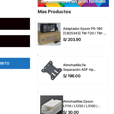
Mas Productos​
Adaptador Epson PS-180
[C825343] TM-T20 / TM-
T20Iii / TM-T20Iiil / TM-P20
S/
203.90
/ TM-P20-551 / TMU-220 /
TMU-220A (24V-2A/2.1A)
Power Adapter CA
RRITO
Almohadilla De
Separación ADF Hp
B3Q10-40080 Color
S/
196.00
LaserJet Pro MFP
4303dw / 4303fdw /
4303fdn / MFP
M283fdw / M426fdw
ADF Separation Pad
Almohadillas Epson
Only
L1110 / L1250 / L3100 /
L3110 / L3210 / L3150 /
S/
30.00