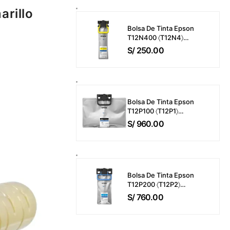
Páginas
rillo
Bolsa De Tinta Epson
T12N400 〈T12N4〉
WorkForce Pro EM-
S/
250.00
C800 / EP-C800 Color
Amarillo (39ml) 5,000
Páginas
Bolsa De Tinta Epson
T12P100 〈T12P1〉
WorkForce Pro EM-
S/
960.00
C800 / EP-C800 Color
Negro (716ml) 50,000
Páginas
Bolsa De Tinta Epson
T12P200 〈T12P2〉
WorkForce Pro EM-
S/
760.00
C800 / EP-C800 Color
Cyan (165ml) 20,000
Páginas