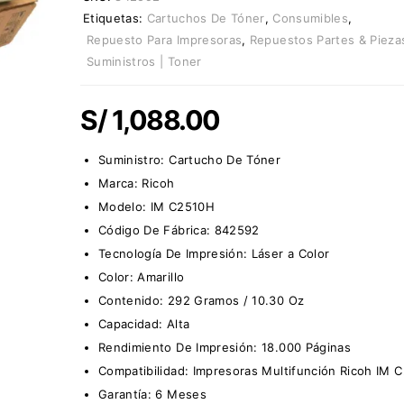
Etiquetas:
Cartuchos De Tóner
,
Consumibles
,
Repuesto Para Impresoras
,
Repuestos Partes & Pieza
Suministros | Toner
S/
1,088.00
Suministro:
Cartucho De Tóner
Marca:
Ricoh
Modelo: IM C2510H
Código De Fábrica:
842592
Tecnología De Impresión: Láser a Color
Color: Amarillo
Contenido: 292 Gramos / 10.30 Oz
Capacidad: Alta
Rendimiento De Impresión: 18.000 Páginas
Compatibilidad: Impresoras Multifunción Ricoh IM 
Garantía: 6 Meses