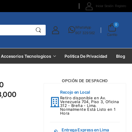
Iniciar Sesión
Registro
0
WhatsApp
907 329 562
Carrito
Accesorios Tecnologicos
Politica De Privacidad
Blog
OPCIÓN DE DESPACHO
10
Recojo en Local
8,000
Retiro disponible en Av.
Venezuela 704, Piso 3, Oficina
312 - Breña - Lima.
Normalmente Está Listo en 1
Hora
Entrega Express en Lima