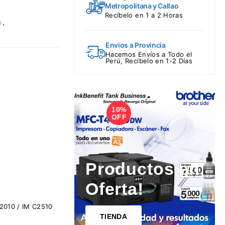
Metropolitana y Callao
Recíbelo en 1 a 2 Horas
s
,
Envios a Provincia
Hacemos Envíos a Todo el
Perú, Recíbelo en 1-2 Días
10%
1
OFF
Productos en
Oferta!
C2010 / IM C2510
TIENDA