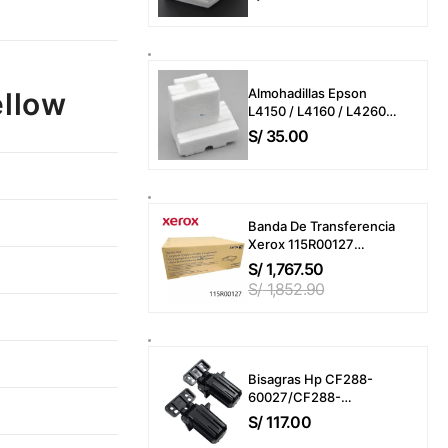
L3250 / L3160 / L3260 /
L5190 / L5290
(Almohadillas o
Esponjas)
Almohadillas Epson
ellow
L4150 / L4160 / L4260 /
L6161 / L6191 / L6270 /
S/
35.00
L14150 / ET-M2170 / ET-
M3170 (T04D100)
Esponjas
Banda De Transferencia
Xerox 115R00127
VersaLink C7000 /
S/
1,767.50
C7020 / C7025 / C7030
S/
1,852.90
Transfer Belt 200,000
Páginas
Bisagras Hp CF288-
60027/CF288-
60030/A8P79 Laserjet
S/
117.00
Pro MFP M400 / M401 /