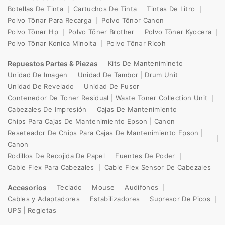
Botellas De Tinta
Cartuchos De Tinta
Tintas De Litro
Polvo Tōnər Para Recarga
Polvo Tōnər Canon
Polvo Tōnər Hp
Polvo Tōnər Brother
Polvo Tōnər Kyocera
Polvo Tōnər Konica Minolta
Polvo Tōnər Ricoh
Repuestos Partes & Piezas
Kits De Mantenimineto
Unidad De Imagen
Unidad De Tambor | Drum Unit
Unidad De Revelado
Unidad De Fusor
Contenedor De Toner Residual | Waste Toner Collection Unit
Cabezales De Impresión
Cajas De Mantenimiento
Chips Para Cajas De Mantenimiento Epson | Canon
Reseteador De Chips Para Cajas De Mantenimiento Epson |
Canon
Rodillos De Recojida De Papel
Fuentes De Poder
Cable Flex Para Cabezales
Cable Flex Sensor De Cabezales
Accesorios
Teclado
Mouse
Audifonos
Cables y Adaptadores
Estabilizadores
Supresor De Picos
UPS | Regletas