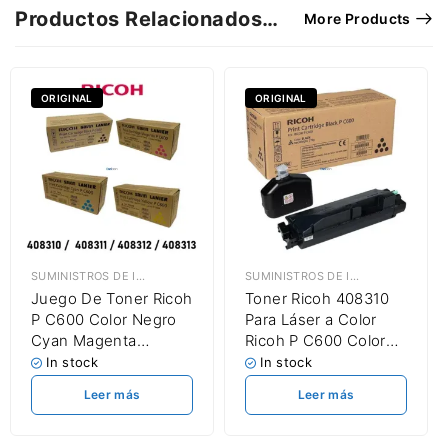
Productos Relacionados…
More Products
ORIGINAL
ORIGINAL
SUMINISTROS DE IMPRESIÓN
,
TÓNER RICOH
SUMINISTROS DE IMPRESIÓN
,
TÓNE
Juego De Toner Ricoh
Toner Ricoh 408310
P C600 Color Negro
Para Láser a Color
Cyan Magenta
Ricoh P C600 Color
Amarillo
Negro 15,000 Páginas
In stock
In stock
Leer más
Leer más