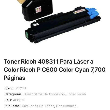
Toner Ricoh 408311 Para Láser a
Color Ricoh P C600 Color Cyan 7,700
Páginas
Brand:
RICOH
Categorías:
Suministros De Impresión
,
Tóner Ricoh
SKU:
408311
Etiquetas:
Cartuchos De Tóner
,
Consumibles
,