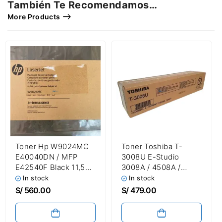
También Te Recomendamos…
More Products
Toner Hp W9024MC
Toner Toshiba T-
E40040DN / MFP
3008U E-Studio
E42540F Black 11,500
3008A / 4508A /
Páginas
5008A Black 43,900
In stock
In stock
Páginas
S/
560.00
S/
479.00