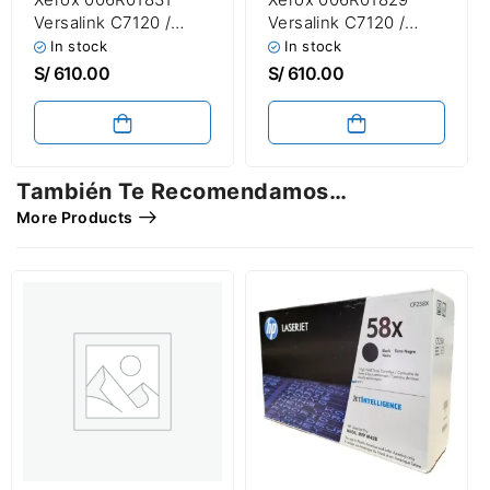
Versalink C7120 /
Versalink C7120 /
C7125 / C7130
C7125 / C7130 Cyan
In stock
In stock
Amarillo 18,500
18,500 Páginas
S/
610.00
S/
610.00
Páginas
También Te Recomendamos…
More Products