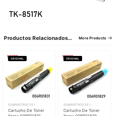
Productos Relacionados…
More Products
ORIGINAL
ORIGINAL
SUMINISTROS DE IMPRESIÓN
,
TÓNER XEROX
SUMINISTROS DE IMPRESIÓN
,
TÓNE
Cartucho De Toner
Cartucho De Toner
Xerox 006R01831
Xerox 006R01829