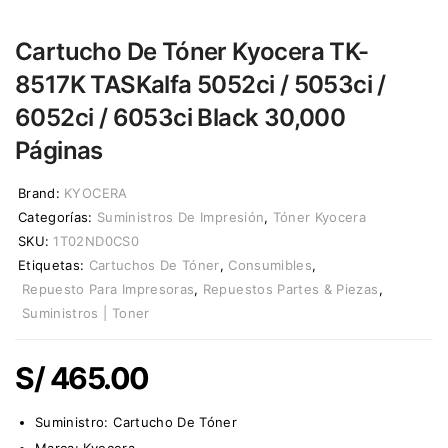
Cartucho De Tóner Kyocera TK-
8517K TASKalfa 5052ci / 5053ci /
6052ci / 6053ci Black 30,000
Páginas
Brand:
KYOCERA
Categorías:
Suministros De Impresión
,
Tóner Kyocera
SKU:
1T02ND0CS0
Etiquetas:
Cartuchos De Tóner
,
Consumibles
,
Repuesto Para Impresoras
,
Repuestos Partes & Piezas
,
Suministros | Toner
S/
465.00
Suministro:
Cartucho De Tóner
Marca:
Kyocera