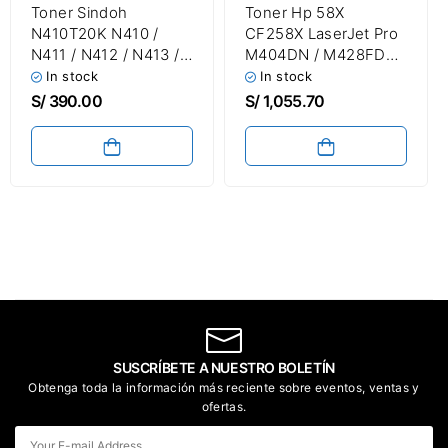
Toner Sindoh
Toner Hp 58X
N410T20K N410 /
CF258X LaserJet Pro
N411 / N412 / N413 /
M404DN / M428FDW
N415 Negro 20,000
Black 10,000 Páginas
In stock
In stock
Páginas
S/
390.00
S/
1,055.70
SUSCRÍBETE A NUESTRO BOLETÍN
Obtenga toda la información más reciente sobre eventos, ventas y
ofertas.