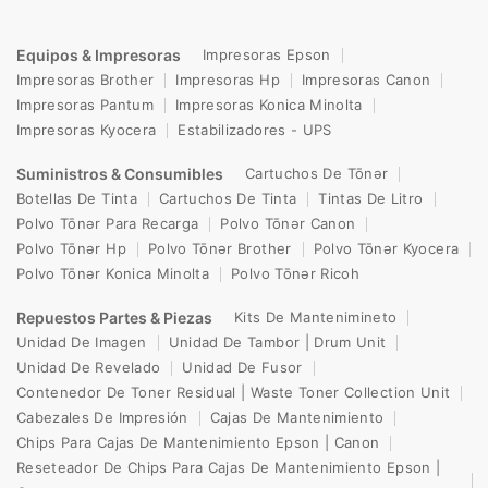
Equipos & Impresoras
Impresoras Epson
Impresoras Brother
Impresoras Hp
Impresoras Canon
Impresoras Pantum
Impresoras Konica Minolta
Impresoras Kyocera
Estabilizadores - UPS
Suministros & Consumibles
Cartuchos De Tōnər
Botellas De Tinta
Cartuchos De Tinta
Tintas De Litro
Polvo Tōnər Para Recarga
Polvo Tōnər Canon
Polvo Tōnər Hp
Polvo Tōnər Brother
Polvo Tōnər Kyocera
Polvo Tōnər Konica Minolta
Polvo Tōnər Ricoh
Repuestos Partes & Piezas
Kits De Mantenimineto
Unidad De Imagen
Unidad De Tambor | Drum Unit
Unidad De Revelado
Unidad De Fusor
Contenedor De Toner Residual | Waste Toner Collection Unit
Cabezales De Impresión
Cajas De Mantenimiento
Chips Para Cajas De Mantenimiento Epson | Canon
Reseteador De Chips Para Cajas De Mantenimiento Epson |