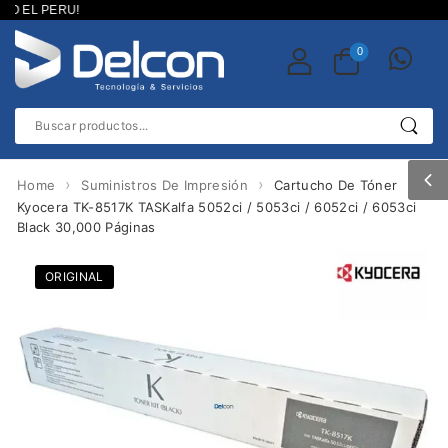
O EL PERU!
0
›
›
Home
Suministros De Impresión
Cartucho De Tóner
Kyocera TK-8517K TASKalfa 5052ci / 5053ci / 6052ci / 6053ci
Black 30,000 Páginas
ORIGINAL