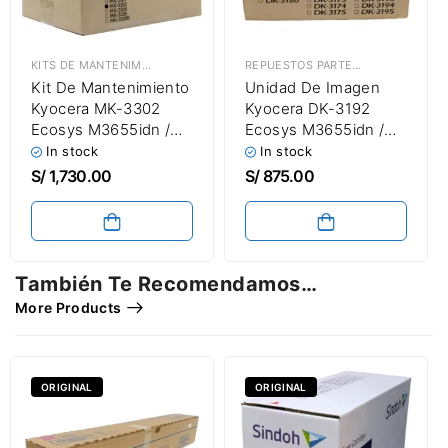
KITS DE MANTENIMIENTO
,
REPUESTOS PARTES & PIEZAS
REPUESTOS PARTES & PIEZAS
,
UNID
Kit De Mantenimiento
Unidad De Imagen
Kyocera MK-3302
Kyocera DK-3192
Ecosys M3655idn /
Ecosys M3655idn /
M3660idn / P3155dn
M3660idn / P3055dn
In stock
In stock
500,000 Páginas
/ P3060dn / P3155dn
S/
1,730.00
S/
875.00
Drum Unit 500.000
Páginas
También Te Recomendamos…
More Products
ORIGINAL
ORIGINAL