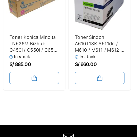
Toner Konica Minolta
Toner Sindoh
TN626M Bizhub
A610T13K A611dn /
C450i / C550i / C650i
M610 / M611 / M612 /
Magenta 28,000
M613 / M614 Negro
In stock
In stock
Paginas
13,000 Páginas
S/
885.00
S/
660.00