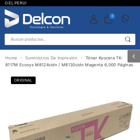
DO EL PERU!
0
›
›
Home
Suministros De Impresión
Tóner Kyocera TK-
8117M Ecosys M8124cidn / M8130cidn Magenta 6,000 Páginas
ORIGINAL