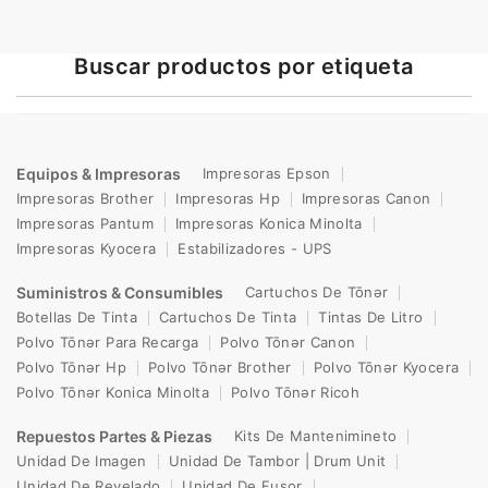
Buscar productos por etiqueta
Equipos & Impresoras
Impresoras Epson
Impresoras Brother
Impresoras Hp
Impresoras Canon
Impresoras Pantum
Impresoras Konica Minolta
Impresoras Kyocera
Estabilizadores - UPS
Suministros & Consumibles
Cartuchos De Tōnər
Botellas De Tinta
Cartuchos De Tinta
Tintas De Litro
Polvo Tōnər Para Recarga
Polvo Tōnər Canon
Polvo Tōnər Hp
Polvo Tōnər Brother
Polvo Tōnər Kyocera
Polvo Tōnər Konica Minolta
Polvo Tōnər Ricoh
Repuestos Partes & Piezas
Kits De Mantenimineto
Unidad De Imagen
Unidad De Tambor | Drum Unit
Unidad De Revelado
Unidad De Fusor