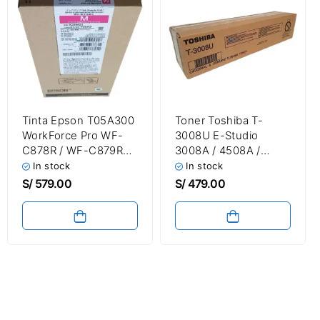
Tinta Epson T05A300
Toner Toshiba T-
WorkForce Pro WF-
3008U E-Studio
C878R / WF-C879R
3008A / 4508A /
Magenta 182.5ml
5008A Black 43,900
In stock
In stock
20,000 Páginas
Páginas
S/
579.00
S/
479.00