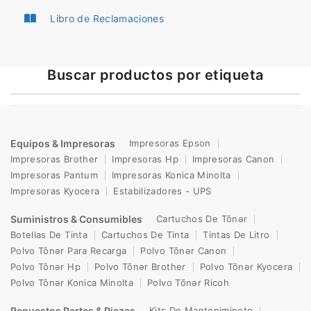
Libro de Reclamaciones
Buscar productos por etiqueta
Equipos & Impresoras
Impresoras Epson
Impresoras Brother
Impresoras Hp
Impresoras Canon
Impresoras Pantum
Impresoras Konica Minolta
Impresoras Kyocera
Estabilizadores - UPS
Suministros & Consumibles
Cartuchos De Tōnər
Botellas De Tinta
Cartuchos De Tinta
Tintas De Litro
Polvo Tōnər Para Recarga
Polvo Tōnər Canon
Polvo Tōnər Hp
Polvo Tōnər Brother
Polvo Tōnər Kyocera
Polvo Tōnər Konica Minolta
Polvo Tōnər Ricoh
Repuestos Partes & Piezas
Kits De Mantenimineto