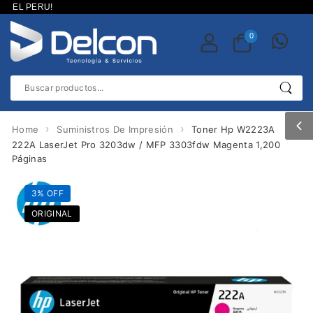
 EL PERU!
0
›
›
Home
Suministros De Impresión
Toner Hp W2223A
222A LaserJet Pro 3203dw / MFP 3303fdw Magenta 1,200
Páginas
3% OFF
ORIGINAL