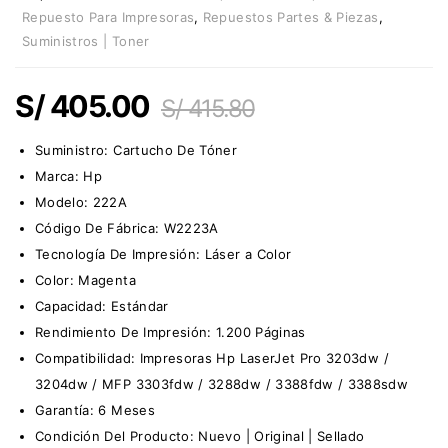
Repuesto Para Impresoras
,
Repuestos Partes & Piezas
,
Suministros | Toner
S/
405.00
S/
415.80
Suministro:
Cartucho De Tóner
Marca:
Hp
Modelo: 222A
Código De Fábrica:
W2223A
Tecnología De Impresión: Láser a Color
Color: Magenta
Capacidad: Estándar
Rendimiento De Impresión: 1.200 Páginas
Compatibilidad: Impresoras Hp LaserJet Pro 3203dw /
3204dw / MFP 3303fdw / 3288dw / 3388fdw / 3388sdw
Garantía: 6 Meses
Condición Del Producto: Nuevo | Original | Sellado