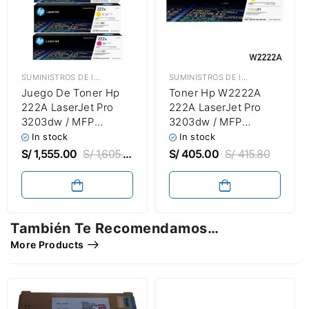
SUMINISTROS DE IMPRESIÓN
,
TÓNER HP
SUMINISTROS DE IMPRESIÓN
,
TÓNE
Juego De Toner Hp
Toner Hp W2222A
222A LaserJet Pro
222A LaserJet Pro
3203dw / MFP
3203dw / MFP
3303fdw Black Cyan
3303fdw Amarillo
In stock
In stock
Magenta Amarillo
1,200 Páginas
S/
1,555.00
S/
1,605.00
S/
405.00
S/
415.80
También Te Recomendamos…
More Products