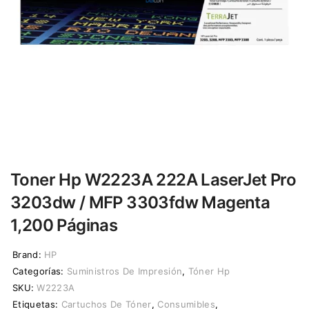
Toner Hp W2223A 222A LaserJet Pro
3203dw / MFP 3303fdw Magenta
1,200 Páginas
Brand:
HP
Categorías:
Suministros De Impresión
,
Tóner Hp
SKU:
W2223A
Etiquetas:
Cartuchos De Tóner
,
Consumibles
,