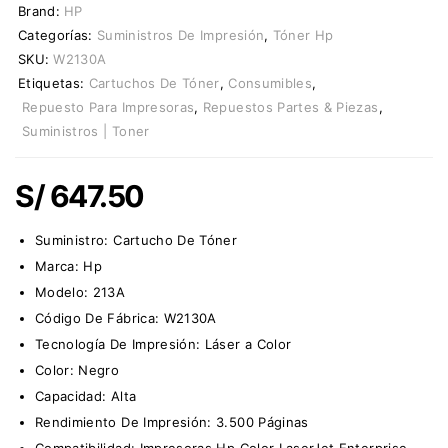
Brand:
HP
Categorías:
Suministros De Impresión
,
Tóner Hp
SKU:
W2130A
Etiquetas:
Cartuchos De Tóner
,
Consumibles
,
Repuesto Para Impresoras
,
Repuestos Partes & Piezas
,
Suministros | Toner
S/
647.50
Suministro:
Cartucho De Tóner
Marca:
Hp
Modelo: 213A
Código De Fábrica: W2130A
Tecnología De Impresión: Láser a Color
Color: Negro
Capacidad: Alta
Rendimiento De Impresión: 3.500 Páginas
Compatibilidad: Impresoras Hp Color LaserJet Enterprise