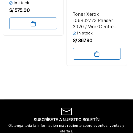
Amarillo 26,000
In stock
Páginas
S/
575.00
Toner Xerox
106R02773 Phaser
3020 / WorkCentre
3025 Black 1,500
In stock
Páginas
S/
367.90
SUSCRÍBETE A NUESTRO BOLETÍN
Obtenga toda la información más reciente sobre eventos, ventas y
ofertas.