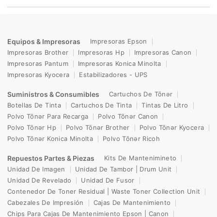
Equipos & Impresoras
Impresoras Epson
Impresoras Brother
Impresoras Hp
Impresoras Canon
Impresoras Pantum
Impresoras Konica Minolta
Impresoras Kyocera
Estabilizadores - UPS
Suministros & Consumibles
Cartuchos De Tōnər
Botellas De Tinta
Cartuchos De Tinta
Tintas De Litro
Polvo Tōnər Para Recarga
Polvo Tōnər Canon
Polvo Tōnər Hp
Polvo Tōnər Brother
Polvo Tōnər Kyocera
Polvo Tōnər Konica Minolta
Polvo Tōnər Ricoh
Repuestos Partes & Piezas
Kits De Mantenimineto
Unidad De Imagen
Unidad De Tambor | Drum Unit
Unidad De Revelado
Unidad De Fusor
Contenedor De Toner Residual | Waste Toner Collection Unit
Cabezales De Impresión
Cajas De Mantenimiento
Chips Para Cajas De Mantenimiento Epson | Canon