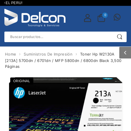
 EL PERU!
0
›
›
Home
Suministros De Impresión
Toner Hp W2130A
[213A] 5700dn / 6701dn / MFP 5800dn / 6800dn Black 3,500
Páginas
ORIGINAL