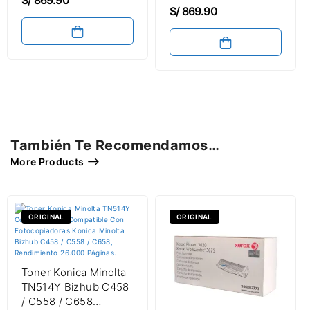
3,000 Páginas
S/
869.90
También Te Recomendamos…
More Products
ORIGINAL
ORIGINAL
Toner Konica Minolta
TN514Y Bizhub C458
/ C558 / C658