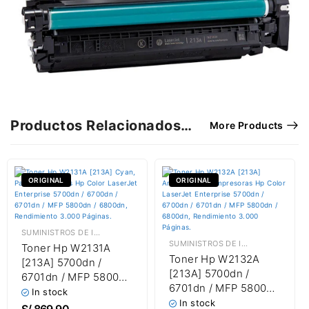
Productos Relacionados…
More Products
ORIGINAL
ORIGINAL
SUMINISTROS DE IMPRESIÓN
,
TÓNER HP
SUMINISTROS DE IMPRESIÓN
,
TÓNE
Toner Hp W2131A
Toner Hp W2132A
[213A] 5700dn /
[213A] 5700dn /
6701dn / MFP 5800dn
6701dn / MFP 5800dn
/ 6800dn Cyan 3,000
In stock
/ 6800dn Amarillo
In stock
Páginas
S/
869.90