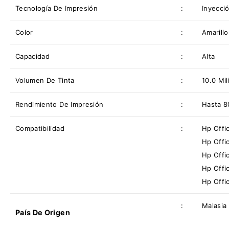
Tecnología De Impresión
:
Inyecci
Color
:
Amarillo
Capacidad
:
Alta
Volumen De Tinta
:
10.0 Mili
Rendimiento De Impresión
:
Hasta 8
Compatibilidad
:
Hp Offi
Hp Offi
Hp Offi
Hp Offi
Hp Offi
:
Malasia
País De Origen