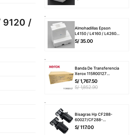
L3250 / L3160 / L3260 /
L5190 / L5290
(Almohadillas o
Esponjas)
 9120 /
Almohadillas Epson
L4150 / L4160 / L4260 /
L6161 / L6191 / L6270 /
S/
35.00
L14150 / ET-M2170 / ET-
M3170 (T04D100)
Esponjas
Banda De Transferencia
Xerox 115R00127
VersaLink C7000 /
S/
1,767.50
C7020 / C7025 / C7030
S/
1,852.90
Transfer Belt 200,000
Páginas
Bisagras Hp CF288-
60027/CF288-
60030/A8P79 Laserjet
S/
117.00
Pro MFP M400 / M401 /