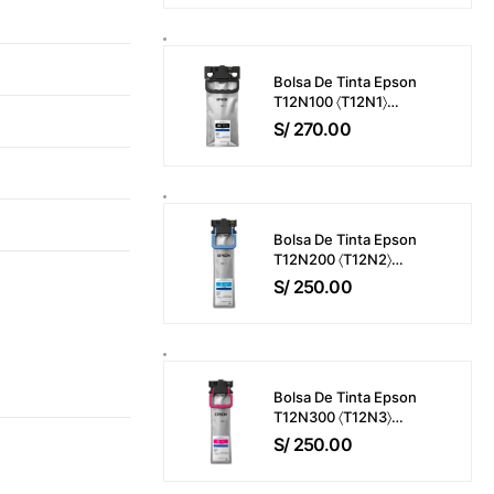
M421 / M425 / M476 /
M521 / M525 / M570
Bisagra Del ADF
Bolsa De Tinta Epson
T12N100 〈T12N1〉
WorkForce Pro EM-
S/
270.00
C800 / EP-C800 Color
Negro (143ml) 10,000
Páginas
Bolsa De Tinta Epson
T12N200 〈T12N2〉
WorkForce Pro EM-
S/
250.00
C800 / EP-C800 Color
Cyan (39ml) 5,000
Páginas
Bolsa De Tinta Epson
T12N300 〈T12N3〉
WorkForce Pro EM-
S/
250.00
C800 / EP-C800 Color
Magenta (39ml) 5,000