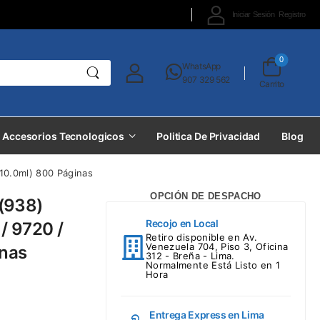
Iniciar Sesión
Registro
0
WhatsApp
907 329 562
Carrito
Accesorios Tecnologicos
Politica De Privacidad
Blog
(10.0ml) 800 Páginas
OPCIÓN DE DESPACHO
(938)
Recojo en Local
 / 9720 /
Retiro disponible en Av.
Venezuela 704, Piso 3, Oficina
inas
312 - Breña - Lima.
Normalmente Está Listo en 1
Hora
Entrega Express en Lima