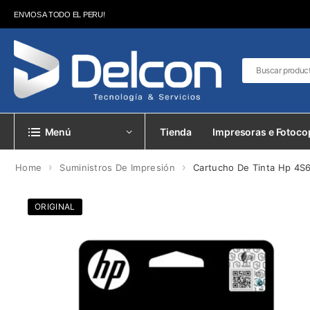
ENVIOS A TODO EL PERU!
Menú
Tienda
Impresoras e Fotoco
›
›
Home
Suministros De Impresión
Cartucho De Tinta Hp 4S6X
ORIGINAL