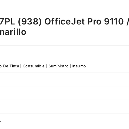
PL (938) OfficeJet Pro 9110 /
arillo
o De Tinta | Consumible | Suministro | Insumo
L