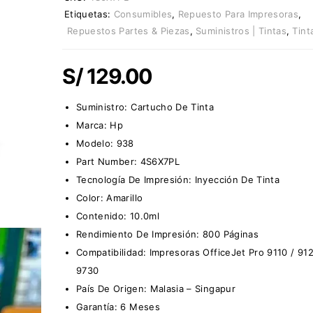
Etiquetas:
Consumibles
,
Repuesto Para Impresoras
,
Repuestos Partes & Piezas
,
Suministros | Tintas
,
Tint
S/
129.00
Suministro:
Cartucho De Tinta
Marca:
Hp
Modelo: 938
Part Number: 4S6X7PL
Tecnología De Impresión: Inyección De Tinta
Color: Amarillo
Contenido: 10.0ml
Rendimiento De Impresión: 800 Páginas
Compatibilidad: Impresoras OfficeJet Pro 9110 / 912
9730
País De Origen: Malasia – Singapur
Garantía: 6 Meses