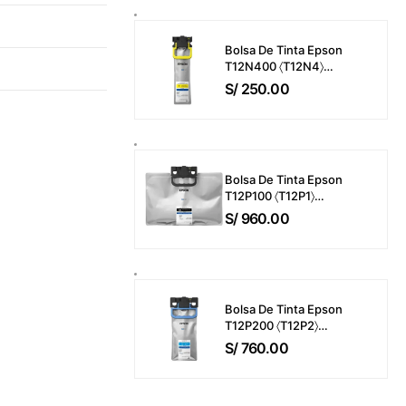
Páginas
Bolsa De Tinta Epson
T12N400 〈T12N4〉
WorkForce Pro EM-
S/
250.00
C800 / EP-C800 Color
Amarillo (39ml) 5,000
Páginas
Bolsa De Tinta Epson
T12P100 〈T12P1〉
WorkForce Pro EM-
S/
960.00
C800 / EP-C800 Color
Negro (716ml) 50,000
Páginas
Bolsa De Tinta Epson
T12P200 〈T12P2〉
WorkForce Pro EM-
S/
760.00
C800 / EP-C800 Color
Cyan (165ml) 20,000
Páginas