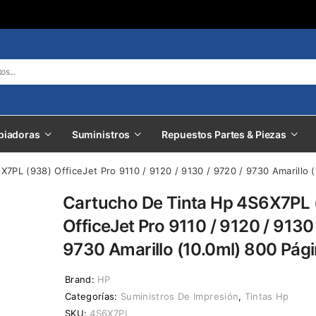
piadoras
Suministros
Repuestos Partes & Piezas
7PL (938) OfficeJet Pro 9110 / 9120 / 9130 / 9720 / 9730 Amarillo 
Cartucho De Tinta Hp 4S6X7PL 
OfficeJet Pro 9110 / 9120 / 9130
9730 Amarillo (10.0ml) 800 Pág
Brand:
HP
Categorías:
Suministros De Impresión
,
Tintas Hp
SKU:
4S6X7PL