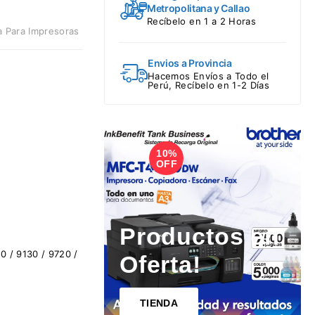
Metropolitana y Callao
Recíbelo en 1 a 2 Horas
a Para Impresoras
Envios a Provincia
Hacemos Envíos a Todo el
Perú, Recíbelo en 1-2 Días
10%
1
OFF
Productos en
0 / 9130 / 9720 /
Oferta!
TIENDA