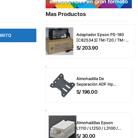
Mas Productos​
Adaptador Epson PS-180
RRITO
[C825343] TM-T20 / TM-
T20Iii / TM-T20Iiil / TM-P20
S/
203.90
/ TM-P20-551 / TMU-220 /
TMU-220A (24V-2A/2.1A)
Power Adapter CA
Almohadilla De
Separación ADF Hp
B3Q10-40080 Color
S/
196.00
LaserJet Pro MFP
4303dw / 4303fdw /
4303fdn / MFP
M283fdw / M426fdw
ADF Separation Pad
Almohadillas Epson
Only
L1110 / L1250 / L3100 /
L3110 / L3210 / L3150 /
S/
30.00