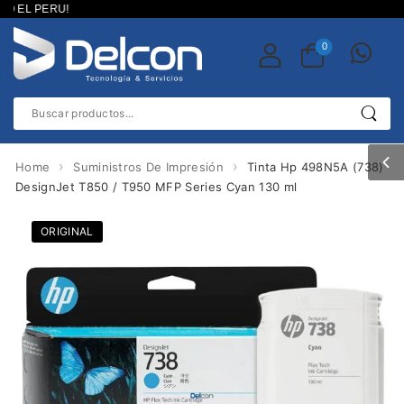
 EL PERU!
0
›
›
Home
Suministros De Impresión
Tinta Hp 498N5A (738)
DesignJet T850 / T950 MFP Series Cyan 130 ml
ORIGINAL