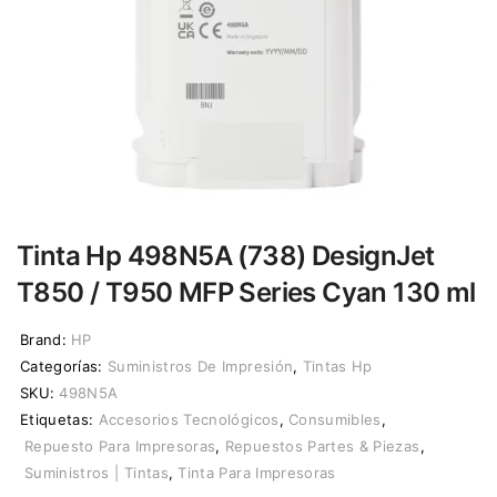
Tinta Hp 498N5A (738) DesignJet
T850 / T950 MFP Series Cyan 130 ml
Brand:
HP
Categorías:
Suministros De Impresión
,
Tintas Hp
SKU:
498N5A
Etiquetas:
Accesorios Tecnológicos
,
Consumibles
,
Repuesto Para Impresoras
,
Repuestos Partes & Piezas
,
Suministros | Tintas
,
Tinta Para Impresoras