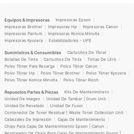
Equipos & Impresoras
Impresoras Epson
Impresoras Brother
Impresoras Hp
Impresoras Canon
Impresoras Pantum
Impresoras Konica Minolta
Impresoras Kyocera
Estabilizadores - UPS
Suministros & Consumibles
Cartuchos De Tōnər
Botellas De Tinta
Cartuchos De Tinta
Tintas De Litro
Polvo Tōnər Para Recarga
Polvo Tōnər Canon
Polvo Tōnər Hp
Polvo Tōnər Brother
Polvo Tōnər Kyocera
Polvo Tōnər Konica Minolta
Polvo Tōnər Ricoh
Repuestos Partes & Piezas
Kits De Mantenimineto
Unidad De Imagen
Unidad De Tambor | Drum Unit
Unidad De Revelado
Unidad De Fusor
Contenedor De Toner Residual | Waste Toner Collection Unit
Cabezales De Impresión
Cajas De Mantenimiento
Chips Para Cajas De Mantenimiento Epson | Canon
Reseteador De Chips Para Cajas De Mantenimiento Epson |