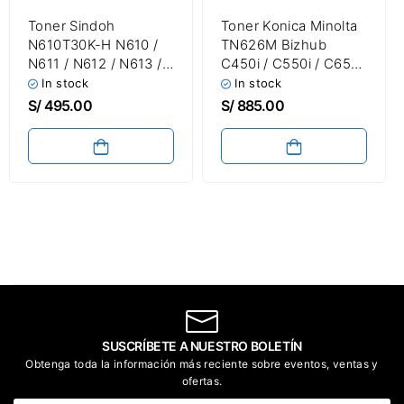
Toner Sindoh
Toner Konica Minolta
N610T30K-H N610 /
TN626M Bizhub
N611 / N612 / N613 /
C450i / C550i / C650i
N620 / N622 / N623
Magenta 28,000
In stock
In stock
30,000 Páginas
Paginas
S/
495.00
S/
885.00
SUSCRÍBETE A NUESTRO BOLETÍN
Obtenga toda la información más reciente sobre eventos, ventas y
ofertas.