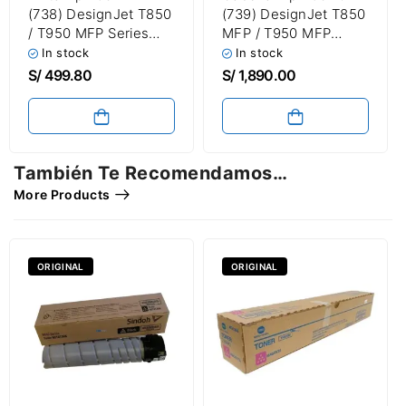
(738) DesignJet T850
(739) DesignJet T850
/ T950 MFP Series
MFP / T950 MFP
Amarillo 130 ml
Series Original
In stock
In stock
S/
499.80
S/
1,890.00
También Te Recomendamos…
More Products
ORIGINAL
ORIGINAL