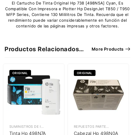
El Cartucho De Tinta Original Hp 738 [498N5A] Cyan, Es
Compatible Con Impresora e Plotter Hp DesignJet T850 / T950
MFP Series, Contiene 130 Mililitros De Tinta. Recuerda que el
rendimiento puede variar considerablemente en función del
contenido de las páginas impresas y otros factores.
Productos Relacionados…
More Products
ORIGINAL
ORIGINAL
SUMINISTROS DE IMPRESIÓN
,
TINTAS HP
REPUESTOS PARTES & PIEZAS
,
CAB
Tinta Hp 498N7A
Cabezal Hp 498N0A