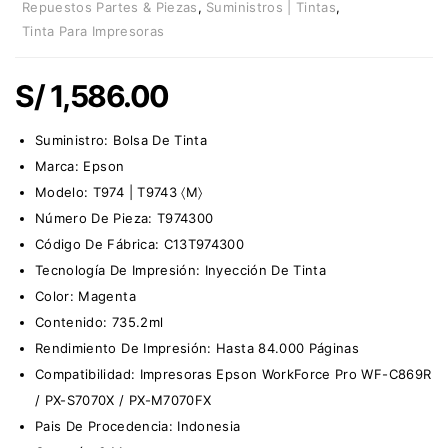
Repuestos Partes & Piezas
,
Suministros | Tintas
,
Tinta Para Impresoras
S/
1,586.00
Suministro:
Bolsa De Tinta
Marca:
Epson
Modelo: T974 | T9743 〈M〉
Número De Pieza: T974300
Código De Fábrica: C13T974300
Tecnología De Impresión: Inyección De Tinta
Color: Magenta
Contenido: 735.2ml
Rendimiento De Impresión: Hasta 84.000 Páginas
Compatibilidad: Impresoras Epson WorkForce Pro WF-C869R
/ PX-S7070X / PX-M7070FX
Pais De Procedencia: Indonesia