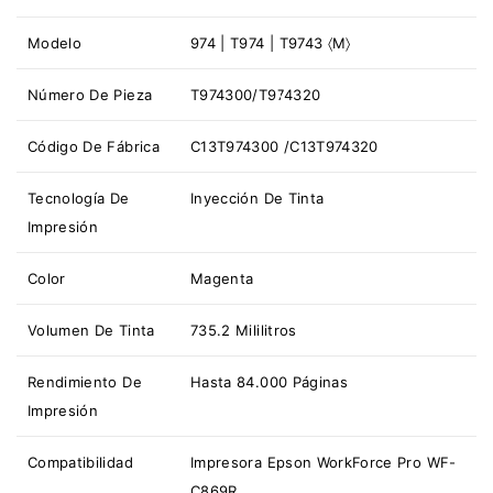
Modelo
974 | T974 | T9743 〈M〉
Número De Pieza
T974300/T974320
Código De Fábrica
C13T974300 /C13T974320
Tecnología De
Inyección De Tinta
Impresión
Color
Magenta
Volumen De Tinta
735.2 Mililitros
Rendimiento De
Hasta 84.000 Páginas
Impresión
Compatibilidad
Impresora Epson WorkForce Pro WF-
C869R