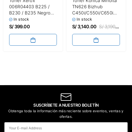
Toner Xerox
Toner Konica Minolta
006R04403 B225 /
TN626 Bizhub
B230 / B235 Negro
C450i/C550i/C650i
3,000 Páginas
Color Negro Amarillo
In stock
In stock
Magenta Cyan
S/
399.00
S/
3,140.00
S/
3,190.00
SUSCRÍBETE A NUESTRO BOLETÍN
Obtenga toda la información más reciente sobre eventos, ventas y
ofertas.