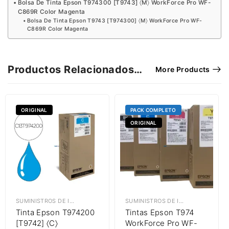
Bolsa De Tinta Epson T974300 [T9743] 〈M〉 WorkForce Pro WF-
C869R Color Magenta
Bolsa De Tinta Epson T9743 [T974300] 〈M〉 WorkForce Pro WF-
C869R Color Magenta
Productos Relacionados…
More Products
ORIGINAL
PACK COMPLETO
ORIGINAL
SUMINISTROS DE IMPRESIÓN
,
TINTAS EPSON
SUMINISTROS DE IMPRESIÓN
,
TINT
Tinta Epson T974200
Tintas Epson T974
[T9742] 〈C〉
WorkForce Pro WF-