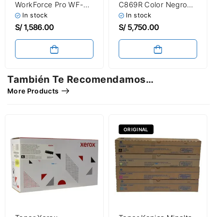
WorkForce Pro WF-
C869R Color Negro
C869R Color Cyan
Cyan Magenta
In stock
In stock
(735.2ml) 84,000
Amarillo
S/
1,586.00
S/
5,750.00
Páginas
También Te Recomendamos…
More Products
ORIGINAL