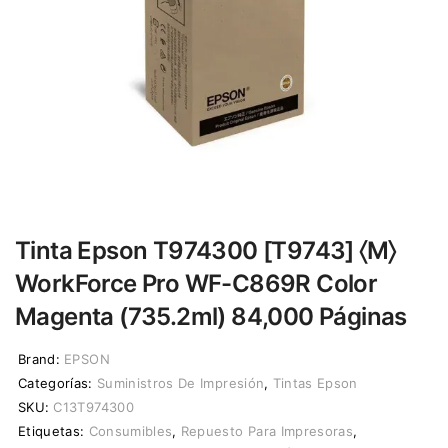
Tinta Epson T974300 [T9743] 〈M〉
WorkForce Pro WF-C869R Color
Magenta (735.2ml) 84,000 Páginas
Brand:
EPSON
Categorías:
Suministros De Impresión
,
Tintas Epson
SKU:
C13T974300
Etiquetas:
Consumibles
,
Repuesto Para Impresoras
,