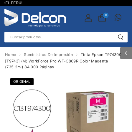
EL PERU!
0
›
›
Home
Suministros De Impresión
Tinta Epson T974300
[T9743] 〈M〉 WorkForce Pro WF-C869R Color Magenta
(735.2ml) 84,000 Páginas
ORIGINAL