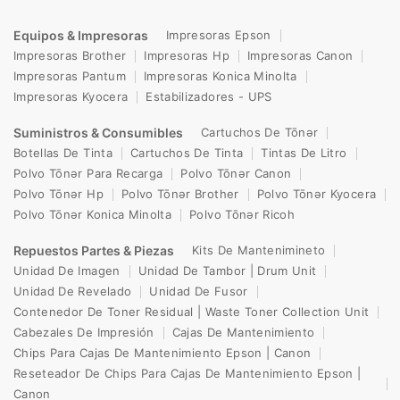
Equipos & Impresoras
Impresoras Epson
Impresoras Brother
Impresoras Hp
Impresoras Canon
Impresoras Pantum
Impresoras Konica Minolta
Impresoras Kyocera
Estabilizadores - UPS
Suministros & Consumibles
Cartuchos De Tōnər
Botellas De Tinta
Cartuchos De Tinta
Tintas De Litro
Polvo Tōnər Para Recarga
Polvo Tōnər Canon
Polvo Tōnər Hp
Polvo Tōnər Brother
Polvo Tōnər Kyocera
Polvo Tōnər Konica Minolta
Polvo Tōnər Ricoh
Repuestos Partes & Piezas
Kits De Mantenimineto
Unidad De Imagen
Unidad De Tambor | Drum Unit
Unidad De Revelado
Unidad De Fusor
Contenedor De Toner Residual | Waste Toner Collection Unit
Cabezales De Impresión
Cajas De Mantenimiento
Chips Para Cajas De Mantenimiento Epson | Canon
Reseteador De Chips Para Cajas De Mantenimiento Epson |
Canon