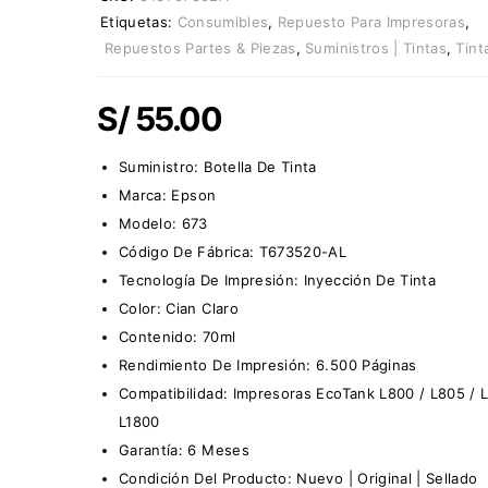
Etiquetas:
Consumibles
,
Repuesto Para Impresoras
,
Repuestos Partes & Piezas
,
Suministros | Tintas
,
Tint
S/
55.00
Suministro:
Botella De Tinta
Marca:
Epson
Modelo: 673
Código De Fábrica: T673520-AL
Tecnología De Impresión: Inyección De Tinta
Color: Cian Claro
Contenido: 70ml
Rendimiento De Impresión: 6.500 Páginas
Compatibilidad: Impresoras EcoTank L800 / L805 / L
L1800
Garantía: 6 Meses
Condición Del Producto: Nuevo | Original | Sellado