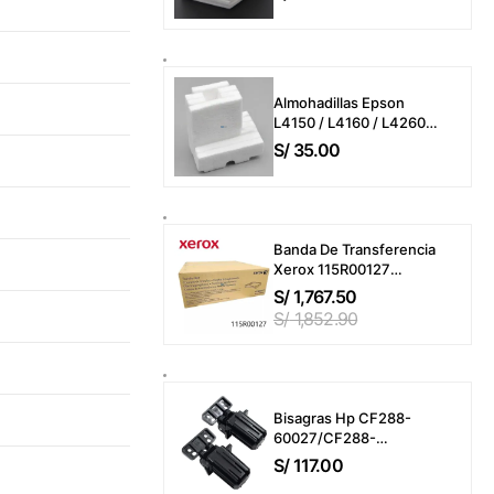
L3250 / L3160 / L3260 /
L5190 / L5290
(Almohadillas o
Esponjas)
Almohadillas Epson
L4150 / L4160 / L4260 /
L6161 / L6191 / L6270 /
S/
35.00
L14150 / ET-M2170 / ET-
M3170 (T04D100)
Esponjas
Banda De Transferencia
Xerox 115R00127
VersaLink C7000 /
S/
1,767.50
C7020 / C7025 / C7030
S/
1,852.90
Transfer Belt 200,000
Páginas
Bisagras Hp CF288-
60027/CF288-
60030/A8P79 Laserjet
S/
117.00
Pro MFP M400 / M401 /