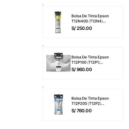
Páginas
Bolsa De Tinta Epson
T12N400 〈T12N4〉
WorkForce Pro EM-
S/
250.00
C800 / EP-C800 Color
Amarillo (39ml) 5,000
Páginas
Bolsa De Tinta Epson
T12P100 〈T12P1〉
WorkForce Pro EM-
S/
960.00
C800 / EP-C800 Color
Negro (716ml) 50,000
Páginas
Bolsa De Tinta Epson
T12P200 〈T12P2〉
WorkForce Pro EM-
S/
760.00
C800 / EP-C800 Color
Cyan (165ml) 20,000
Páginas