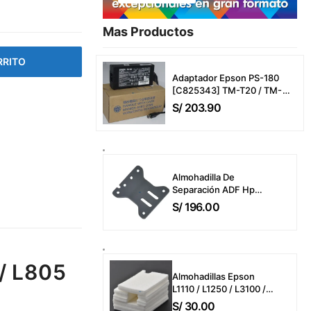
Mas Productos​
RRITO
Adaptador Epson PS-180
[C825343] TM-T20 / TM-
T20Iii / TM-T20Iiil / TM-P20
S/
203.90
/ TM-P20-551 / TMU-220 /
TMU-220A (24V-2A/2.1A)
Power Adapter CA
Almohadilla De
Separación ADF Hp
B3Q10-40080 Color
S/
196.00
LaserJet Pro MFP
4303dw / 4303fdw /
4303fdn / MFP
M283fdw / M426fdw
ADF Separation Pad
/ L805
Almohadillas Epson
Only
L1110 / L1250 / L3100 /
L3110 / L3210 / L3150 /
S/
30.00