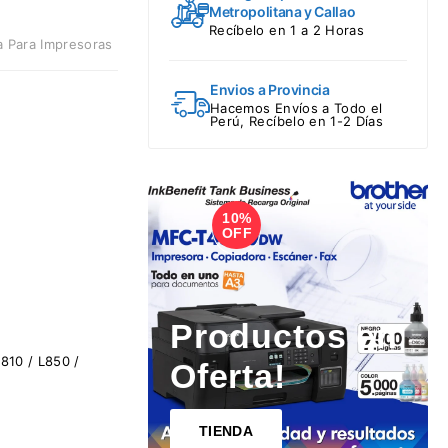
Metropolitana y Callao
Recíbelo en 1 a 2 Horas
a Para Impresoras
Envios a Provincia
Hacemos Envíos a Todo el
Perú, Recíbelo en 1-2 Días
10%
1
OFF
Productos en
810 / L850 /
Oferta!
TIENDA