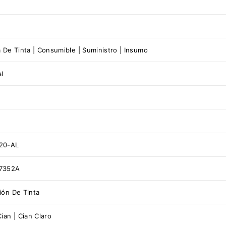
a De Tinta | Consumible | Suministro | Insumo
al
20-AL
7352A
ión De Tinta
Cian | Cian Claro