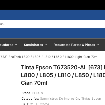
piadoras
Suministros
Repuestos Partes & Piezas
673] EcoTank L800 / L805 / L810 / L850 / L1800 Light Cian 70ml
Tinta Epson T673520-AL [673]
L800 / L805 / L810 / L850 / L18
Cian 70ml
Brand:
EPSON
Categorías:
Suministros De Impresión
,
Tintas Epson
SKU:
C13T67352A