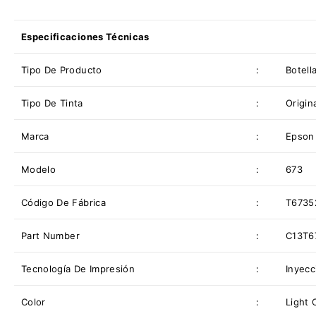
Especificaciones Técnicas
Tipo De Producto
:
Botell
Tipo De
Tinta
:
Origin
Marca
:
Epson
Modelo
:
673
Código De Fábrica
:
T6735
Part Number
:
C13T6
Tecnología De Impresión
:
Inyecc
Color
:
Light 