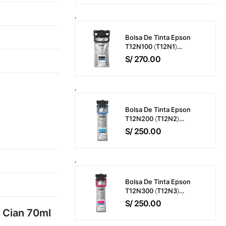
M421 / M425 / M476 /
M521 / M525 / M570
Bisagra Del ADF
Bolsa De Tinta Epson
T12N100 〈T12N1〉
WorkForce Pro EM-
S/
270.00
C800 / EP-C800 Color
Negro (143ml) 10,000
Páginas
Bolsa De Tinta Epson
T12N200 〈T12N2〉
WorkForce Pro EM-
S/
250.00
C800 / EP-C800 Color
Cyan (39ml) 5,000
Páginas
Bolsa De Tinta Epson
T12N300 〈T12N3〉
WorkForce Pro EM-
S/
250.00
C800 / EP-C800 Color
t Cian 70ml
Magenta (39ml) 5,000