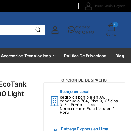
Iniciar Sesión
Registro
0
WhatsApp
907 329 562
Carrito
Accesorios Tecnologicos
Politica De Privacidad
Blog
OPCIÓN DE DESPACHO
 EcoTank
Recojo en Local
00 Light
Retiro disponible en Av.
Venezuela 704, Piso 3, Oficina
312 - Breña - Lima.
Normalmente Está Listo en 1
Hora
Entrega Express en Lima