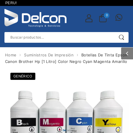
ERU!
0
›
›
Home
Suministros De Impresión
Botellas De Tinta Epson
Canon Brother Hp [1 Litro] Color Negro Cyan Magenta Amarillo
GENÉRICO