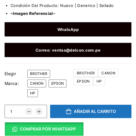
Condición Del Producto: Nuevo | Generico | Sellado
–Imagen Referencial–
WhatsApp
Correo: ventas@delcon.com.pe
BROTHER
CANON
Elegir
BROTHER
EPSON
HP
Marca:
CANON
EPSON
HP
AÑADIR AL CARRITO
COMPRAR POR WHATSAPP