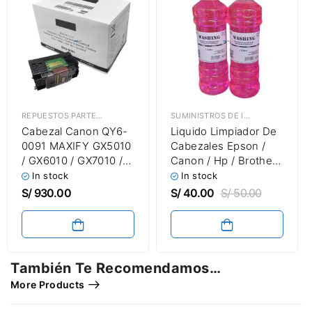
REPUESTOS PARTES & PIEZAS
,
CABEZALES DE IMPRESIÓN
SUMINISTROS DE IMPRESIÓN
,
LIQU
Cabezal Canon QY6-
Liquido Limpiador De
0091 MAXIFY GX5010
Cabezales Epson /
/ GX6010 / GX7010 /
Canon / Hp / Brother
GX6060 / GX7060 /
[1 Litro] Washing
In stock
In stock
GX7080 Original
Cleanin
S/
930.00
S/
40.00
S/
50.00
También Te Recomendamos…
More Products