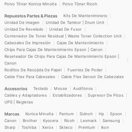
Polvo Tōnər Konica Minolta
Polvo Tōnər Ricoh
Repuestos Partes & Piezas
Kits De Mantenimineto
Unidad De Imagen
Unidad De Tambor | Drum Unit
Unidad De Revelado
Unidad De Fusor
Contenedor De Toner Residual | Waste Toner Collection Unit
Cabezales De Impresión
Cajas De Mantenimiento
Chips Para Cajas De Mantenimiento Epson | Canon
Reseteador De Chips Para Cajas De Mantenimiento Epson |
Canon
Rodillos De Recojida De Papel
Fuentes De Poder
Cable Flex Para Cabezales
Cable Flex Sensor De Cabezales
Accesorios
Teclado
Mouse
Audifonos
Cables y Adaptadores
Estabilizadores
Supresor De Picos
UPS | Regletas
Marcas
Konica Minolta
Pantum
Sidnoh
Hp
Epson
Canon
Brother
Kyocera
Ricoh
Lexmark
Samsung
Sharp
Toshiba
Xerox
Skteco
Premium
Ikon