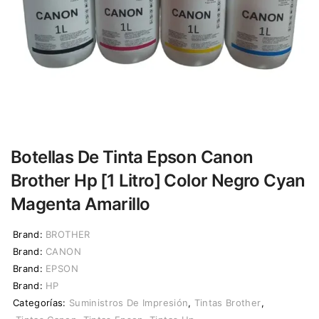
Botellas De Tinta Epson Canon
Brother Hp [1 Litro] Color Negro Cyan
Magenta Amarillo
Brand:
BROTHER
Brand:
CANON
Brand:
EPSON
Brand:
HP
Categorías:
Suministros De Impresión
,
Tintas Brother
,