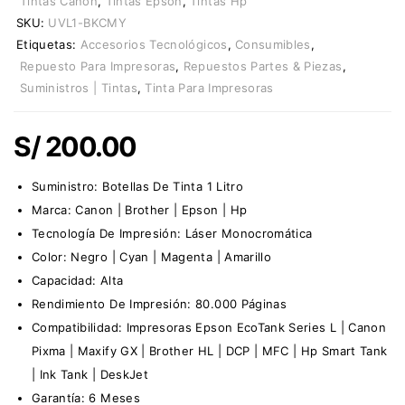
Tintas Canon
,
Tintas Epson
,
Tintas Hp
SKU:
UVL1-BKCMY
Etiquetas:
Accesorios Tecnológicos
,
Consumibles
,
Repuesto Para Impresoras
,
Repuestos Partes & Piezas
,
Suministros | Tintas
,
Tinta Para Impresoras
S/
200.00
Suministro:
Botellas De Tinta 1 Litro
Marca:
Canon
|
Brother
|
Epson
|
Hp
Tecnología De Impresión: Láser Monocromática
Color: Negro | Cyan | Magenta | Amarillo
Capacidad: Alta
Rendimiento De Impresión: 80.000 Páginas
Compatibilidad: Impresoras Epson EcoTank Series L | Canon
Pixma | Maxify GX | Brother HL | DCP | MFC | Hp Smart Tank
| Ink Tank | DeskJet
Garantía: 6 Meses