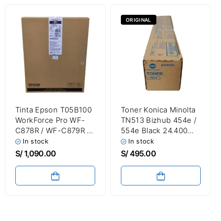
ORIGINAL
Tinta Epson T05B100
Toner Konica Minolta
WorkForce Pro WF-
TN513 Bizhub 454e /
C878R / WF-C879R /
554e Black 24.400
Black 1560.6ml
Paginas
In stock
In stock
86.000 Páginas
S/
1,090.00
S/
495.00