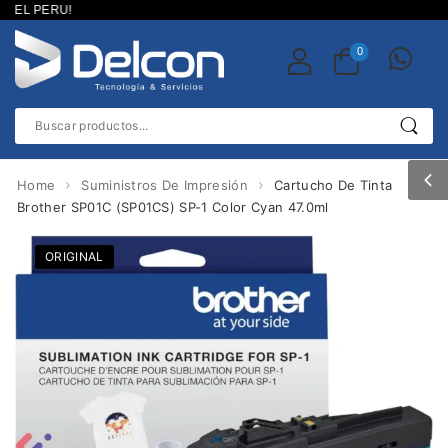
L PERU!
0
›
›
Home
Suministros De Impresión
Cartucho De Tinta
Brother SP01C (SP01CS) SP-1 Color Cyan 47.0ml
ORIGINAL