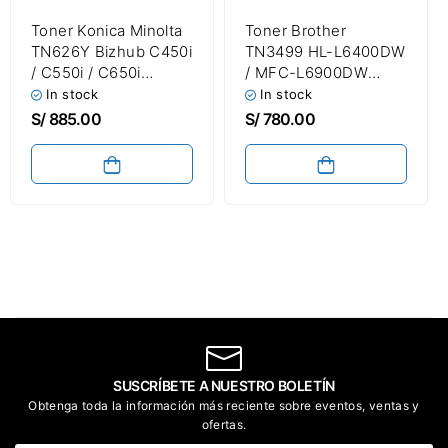
Toner Konica Minolta
Toner Brother
TN626Y Bizhub C450i
TN3499 HL-L6400DW
/ C550i / C650i
/ MFC-L6900DW
Amarillo 28,000
Negro 20,000 Páginas
In stock
In stock
Paginas
S/
885.00
S/
780.00
SUSCRÍBETE A NUESTRO BOLETÍN
Obtenga toda la información más reciente sobre eventos, ventas y
ofertas.