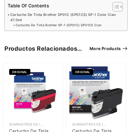
Table Of Contents
Cartucho De Tinta Brother SP01C (SP01CS) SP-1 Color Cian
47.0ml
Cartucho De Tinta Brother SP-1 (SP01C) SP01CS Cian
Productos Relacionados…
More Products
ORIGINAL
ORIGINAL
SUMINISTROS DE IMPRESIÓN
,
TINTAS BROTHER
SUMINISTROS DE IMPRESIÓN
,
TINT
Cartucho De Tinta
Cartucho De Tinta