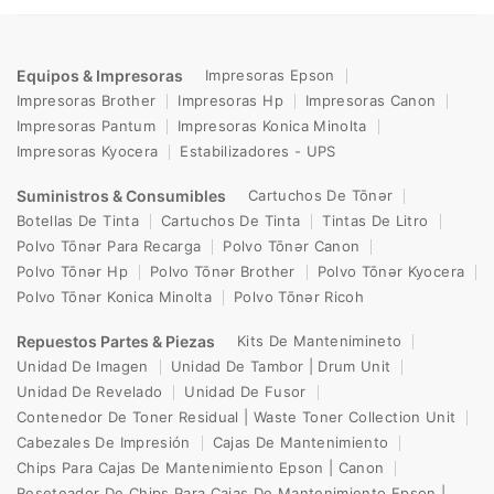
Equipos & Impresoras
Impresoras Epson
Impresoras Brother
Impresoras Hp
Impresoras Canon
Impresoras Pantum
Impresoras Konica Minolta
Impresoras Kyocera
Estabilizadores - UPS
Suministros & Consumibles
Cartuchos De Tōnər
Botellas De Tinta
Cartuchos De Tinta
Tintas De Litro
Polvo Tōnər Para Recarga
Polvo Tōnər Canon
Polvo Tōnər Hp
Polvo Tōnər Brother
Polvo Tōnər Kyocera
Polvo Tōnər Konica Minolta
Polvo Tōnər Ricoh
Repuestos Partes & Piezas
Kits De Mantenimineto
Unidad De Imagen
Unidad De Tambor | Drum Unit
Unidad De Revelado
Unidad De Fusor
Contenedor De Toner Residual | Waste Toner Collection Unit
Cabezales De Impresión
Cajas De Mantenimiento
Chips Para Cajas De Mantenimiento Epson | Canon
Reseteador De Chips Para Cajas De Mantenimiento Epson |