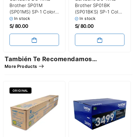
Brother SP01M
Brother SP01BK
(SP01MS) SP-1 Color
(SP01BKS) SP-1 Color
Magenta 47.0ml
Negro 47.0ml
In stock
In stock
S/
80.00
S/
80.00
También Te Recomendamos…
More Products
ORIGINAL