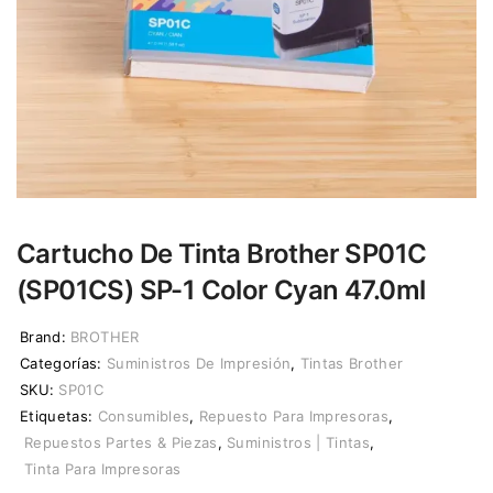
Cartucho De Tinta Brother SP01C
(SP01CS) SP-1 Color Cyan 47.0ml
Brand:
BROTHER
Categorías:
Suministros De Impresión
,
Tintas Brother
SKU:
SP01C
Etiquetas:
Consumibles
,
Repuesto Para Impresoras
,
Repuestos Partes & Piezas
,
Suministros | Tintas
,
Tinta Para Impresoras