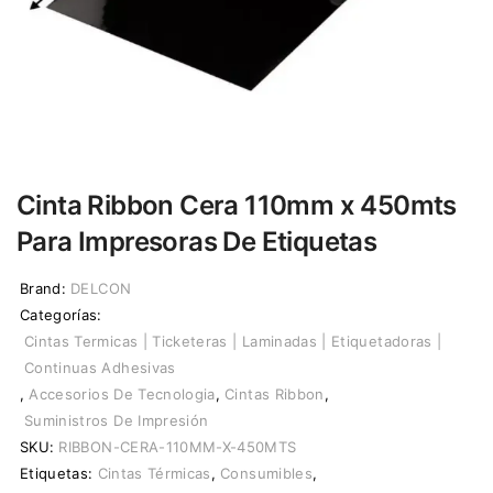
Cinta Ribbon Cera 110mm x 450mts
Para Impresoras De Etiquetas
Brand:
DELCON
Categorías:
Cintas Termicas | Ticketeras | Laminadas | Etiquetadoras |
Continuas Adhesivas
,
Accesorios De Tecnologia
,
Cintas Ribbon
,
Suministros De Impresión
SKU:
RIBBON-CERA-110MM-X-450MTS
Etiquetas:
Cintas Térmicas
,
Consumibles
,