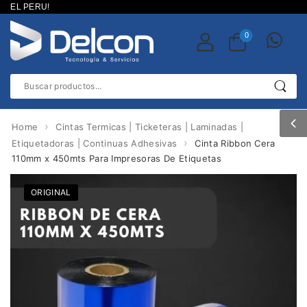
EL PERU!
0
›
Home
Cintas Termicas | Ticketeras | Laminadas |
›
Etiquetadoras | Continuas Adhesivas
Cinta Ribbon Cera
110mm x 450mts Para Impresoras De Etiquetas
ORIGINAL