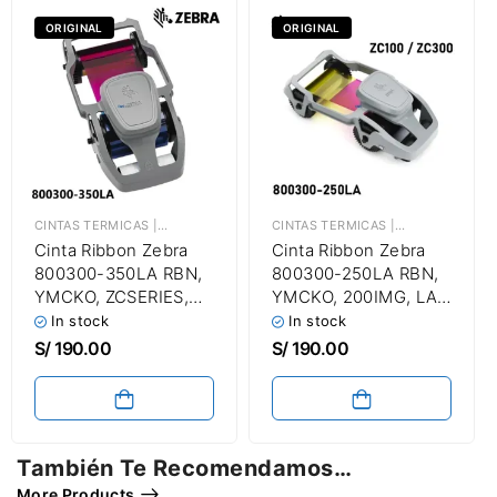
ORIGINAL
ORIGINAL
CINTAS TERMICAS | TICKETERAS | LAMINADAS | ETIQUETADORAS | CONTINUAS ADHESIVAS
CINTAS TERMICAS | TICKETERAS | LAMINADAS | ETIQUETADORAS | CONTINUAS ADHESIVAS
Cinta Ribbon Zebra
Cinta Ribbon Zebra
800300-350LA RBN,
800300-250LA RBN,
YMCKO, ZCSERIES,
YMCKO, 200IMG, LA |
200IMG | Para
Para Impresora De
In stock
In stock
Impresora De
Fotochecks Zebra
S/
190.00
S/
190.00
Fotochecks Zebra
ZC100 / ZC300 Hasta
ZC100 / ZC300 Hasta
200 Imágenes
200 Imágenes
También Te Recomendamos…
More Products