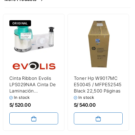
ORIGINAL
Cinta Ribbon Evolis
Toner Hp W9017MC
LPS029NAA Cinta De
E50045 / MFPE52545
Laminación
Black 22,500 Páginas
Holográfico Genérico
In stock
In stock
/ GEN HOLO 1.0MIL /
S/
520.00
S/
540.00
600 Prints / Roll | P/N:
LPS029NAA