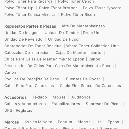
Polvo Tōnər Para Recarga
Polvo Tōnər Canon
Polvo Tōnər Hp
Polvo Tōnər Brother
Polvo Tōnər Kyocera
Polvo Tōnər Konica Minolta
Polvo Tōnər Ricoh
Repuestos Partes & Piezas
Kits De Mantenimineto
Unidad De Imagen
Unidad De Tambor | Drum Unit
Unidad De Revelado
Unidad De Fusor
Contenedor De Toner Residual | Waste Toner Collection Unit
Cabezales De Impresión
Cajas De Mantenimiento
Chips Para Cajas De Mantenimiento Epson | Canon
Reseteador De Chips Para Cajas De Mantenimiento Epson |
Canon
Rodillos De Recojida De Papel
Fuentes De Poder
Cable Flex Para Cabezales
Cable Flex Sensor De Cabezales
Accesorios
Teclado
Mouse
Audifonos
Cables y Adaptadores
Estabilizadores
Supresor De Picos
UPS | Regletas
Marcas
Konica Minolta
Pantum
Sidnoh
Hp
Epson
Canon
Brother
Kyocera
Ricoh
Lexmark
Samsung