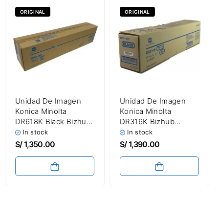
ORIGINAL
ORIGINAL
Unidad De Imagen
Unidad De Imagen
Konica Minolta
Konica Minolta
DR618K Black Bizhub
DR316K Bizhub
650i / 750i / C450i /
C250i / C300i / C360i
In stock
In stock
C550i / C650i / C750i
Negro 170,000
S/
1,350.00
S/
1,390.00
Drum Unit
Paginas