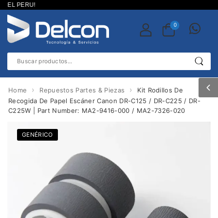
EL PERU!
0
›
›
Home
Repuestos Partes & Piezas
Kit Rodillos De
Recogida De Papel Escáner Canon DR-C125 / DR-C225 / DR-
C225W | Part Number: MA2-9416-000 / MA2-7326-020
GENÉRICO