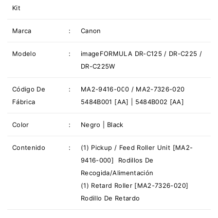
Kit
Marca
:
Canon
Modelo
:
imageFORMULA DR-C125 / DR-C225 /
DR-C225W
Código De
:
MA2-9416-000 / MA2-7326-020
Fábrica
5484B001 [AA] | 5484B002 [AA]
Color
:
Negro | Black
Contenido
:
(1) Pickup / Feed Roller Unit [MA2-
9416-000] Rodillos De
Recogida/Alimentación
(1) Retard Roller [MA2-7326-020]
Rodillo De Retardo