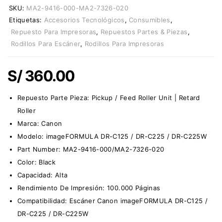
SKU:
MA2-9416-000-MA2-7326-020
Etiquetas:
Accesorios Tecnológicos
,
Consumibles
,
Repuesto Para Impresoras
,
Repuestos Partes & Piezas
,
Rodillos Para Escáner
,
Rodillos Para Impresoras
S/
360.00
Repuesto Parte Pieza:
Pickup / Feed Roller Unit | Retard
Roller
Marca:
Canon
Modelo: imageFORMULA DR-C125 / DR-C225 / DR-C225W
Part Number: MA2-9416-000/MA2-7326-020
Color: Black
Capacidad: Alta
Rendimiento De Impresión: 100.000 Páginas
Compatibilidad: Escáner Canon imageFORMULA DR-C125 /
DR-C225 / DR-C225W