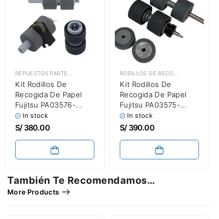
REPUESTOS PARTES & PIEZAS
,
RODILLOS DE RECOGIDA DE PAPEL DE IM
RODILLOS DE RECOGIDA DE PAPEL DE IMPRESORAS Y ESCÁNERES
Kit Rodillos De
Kit Rodillos De
Recogida De Papel
Recogida De Papel
Fujitsu PA03576-
Fujitsu PA03575-
K010/PA03338-K011
K011/PA03575-
In stock
In stock
Fujitsu FI-5650C / FI-
K012/PA03575-K013
S/
380.00
S/
390.00
5750C / FI-6670 / FI-
FI-6400 / FI-6800 /
6750S / FI-6770 Roller
FI-7800 / FI-7900
Kit Paper Pickup
Roller Kit Paper
Pickup
También Te Recomendamos…
More Products