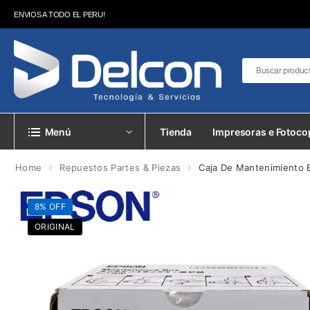
ENVIOS A TODO EL PERU!
Menú
Tienda
Impresoras e Fotoco
›
›
Home
Repuestos Partes & Piezas
Caja De Mantenimiento 
8% OFF
ORIGINAL