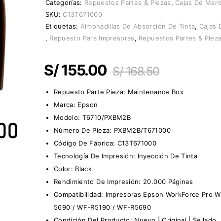
Categorías:
Repuestos Partes & Piezas
,
Cajas De Man
SKU:
C13T671000
Etiquetas:
Almohadillas De Absorción De Tinta
,
Cajas 
,
Repuesto Para Impresoras
,
Repuestos Partes & Piez
S/
155.00
S/
168.50
Repuesto Parte Pieza:
Maintenance Box
Marca:
Epson
Modelo: T6710/PXBM2B
Número De Pieza: PXBM2B/T671000
Código De Fábrica: C13T671000
Tecnología De Impresión: Inyección De Tinta
Color: Black
Rendimiento De Impresión: 20.000 Páginas
Compatibilidad: Impresoras Epson WorkForce Pro 
5690 / WF-R5190 / WF-R5690
Condición Del Producto: Nuevo | Original | Sellado