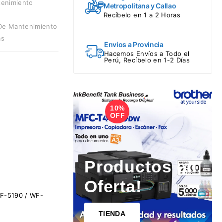
tenimiento
Metropolitana y Callao
Recíbelo en 1 a 2 Horas
De Mantenimiento
as
Envios a Provincia
Hacemos Envíos a Todo el
Perú, Recíbelo en 1-2 Días
10%
1
OFF
Productos en
Oferta!
WF-5190 / WF-
TIENDA