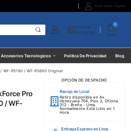
Iniciar Sesión
Registro
0
WhatsApp
907 329 562
Carrito
Accesorios Tecnologicos
Politica De Privacidad
Blog
/ WF-R5190 / WF-R5690 Original
OPCIÓN DE DESPACHO
Recojo en Local
Force Pro
Retiro disponible en Av.
Venezuela 704, Piso 3, Oficina
 / WF-
312 - Breña - Lima.
Normalmente Está Listo en 1
Hora
Entrega Express en Lima