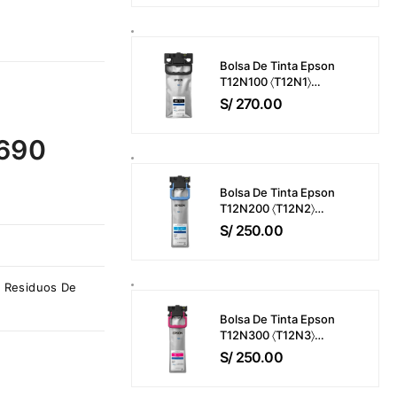
M421 / M425 / M476 /
M521 / M525 / M570
Bisagra Del ADF
Bolsa De Tinta Epson
T12N100 〈T12N1〉
WorkForce Pro EM-
S/
270.00
C800 / EP-C800 Color
Negro (143ml) 10,000
5690
Páginas
Bolsa De Tinta Epson
T12N200 〈T12N2〉
WorkForce Pro EM-
S/
250.00
C800 / EP-C800 Color
Cyan (39ml) 5,000
Páginas
e Residuos De
Bolsa De Tinta Epson
T12N300 〈T12N3〉
WorkForce Pro EM-
S/
250.00
C800 / EP-C800 Color
Magenta (39ml) 5,000