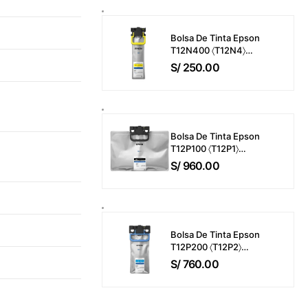
Páginas
Bolsa De Tinta Epson
T12N400 〈T12N4〉
WorkForce Pro EM-
S/
250.00
C800 / EP-C800 Color
Amarillo (39ml) 5,000
Páginas
Bolsa De Tinta Epson
T12P100 〈T12P1〉
WorkForce Pro EM-
S/
960.00
C800 / EP-C800 Color
Negro (716ml) 50,000
Páginas
Bolsa De Tinta Epson
T12P200 〈T12P2〉
WorkForce Pro EM-
S/
760.00
C800 / EP-C800 Color
Cyan (165ml) 20,000
Páginas