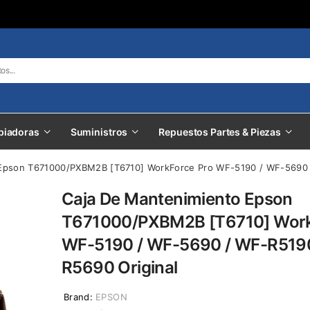
piadoras
Suministros
Repuestos Partes & Piezas
Epson T671000/PXBM2B [T6710] WorkForce Pro WF-5190 / WF-5690 
Caja De Mantenimiento Epson
T671000/PXBM2B [T6710] Work
WF-5190 / WF-5690 / WF-R5190
R5690 Original
Brand:
EPSON