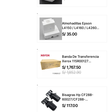
L3250 / L3160 / L3260 /
L5190 / L5290
(Almohadillas o
Esponjas)
Almohadillas Epson
L4150 / L4160 / L4260 /
L6161 / L6191 / L6270 /
S/
35.00
L14150 / ET-M2170 / ET-
M3170 (T04D100)
Esponjas
Banda De Transferencia
Xerox 115R00127
VersaLink C7000 /
S/
1,767.50
C7020 / C7025 / C7030
S/
1,852.90
Transfer Belt 200,000
Páginas
Bisagras Hp CF288-
60027/CF288-
60030/A8P79 Laserjet
S/
117.00
Pro MFP M400 / M401 /